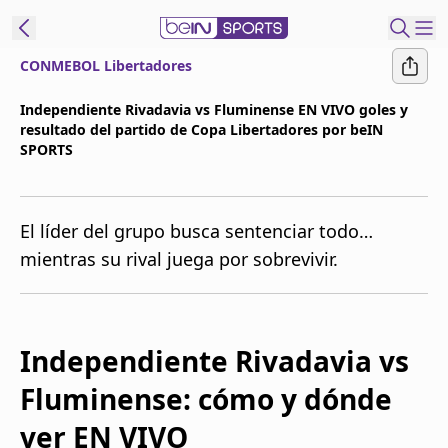
CONMEBOL Libertadores
t Bein
Independiente Rivadavia vs Fluminense EN VIVO goles y
resultado del partido de Copa Libertadores por beIN
EN
ES
Language
SPORTS
United States
Edition
El líder del grupo busca sentenciar todo…
beIN XTRA
mientras su rival juega por sobrevivir.
Administrar
notificaciones
Independiente Rivadavia vs
Programación
Contáctanos
Fluminense: cómo y dónde
ver EN VIVO