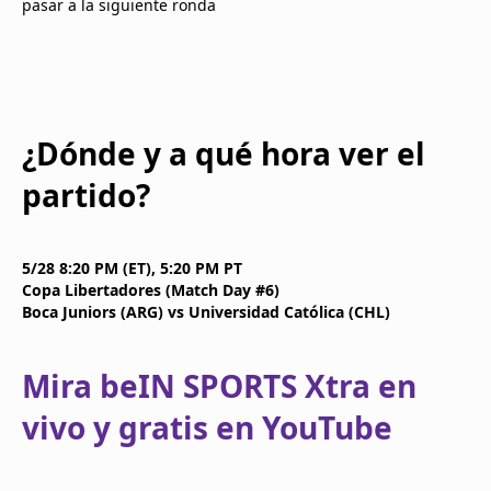
pasar a la siguiente ronda
¿Dónde y a qué hora ver el
partido?
5/28 8:20 PM (ET), 5:20 PM PT
Copa Libertadores (Match Day #6)
Boca Juniors (ARG) vs Universidad Católica (CHL)
Mira beIN SPORTS Xtra en
vivo y gratis en YouTube