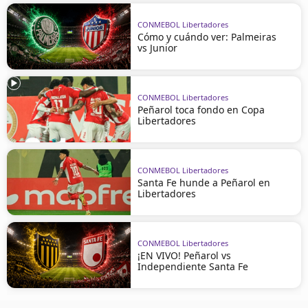
CONMEBOL Libertadores
Cómo y cuándo ver: Palmeiras
vs Junior
CONMEBOL Libertadores
Peñarol toca fondo en Copa
Libertadores
CONMEBOL Libertadores
Santa Fe hunde a Peñarol en
Libertadores
CONMEBOL Libertadores
¡EN VIVO! Peñarol vs
Independiente Santa Fe