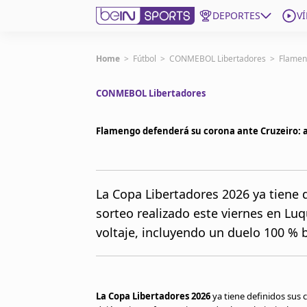
DEPORTES
V
Get Bein
Home
>
Fútbol
>
CONMEBOL Libertadores
>
Flameng
CONMEBOL Libertadores
Language
EN
ES
Edition
United States
Flamengo defenderá su corona ante Cruzeiro: as
beIN XTRA
La Copa Libertadores 2026 ya tiene d
sorteo realizado este viernes en Lu
Administrar notificaciones
Programación
voltaje, incluyendo un duelo 100 % 
Contáctanos
La Copa Libertadores 2026
ya tiene definidos sus c