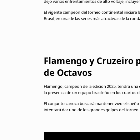
dejó varios enfrentamientos de alto voltaje, incluy
El vigente campeón del torneo continental iniciará l
Brasil, en una de las series más atractivas de la rond
Flamengo y Cruzeiro p
de Octavos
Flamengo, campeón de la edición 2025, tendrá una 
la presencia de un equipo brasileño en los cuartos de
El conjunto carioca buscará mantener vivo el sueño
intentará dar uno de los grandes golpes del torneo.