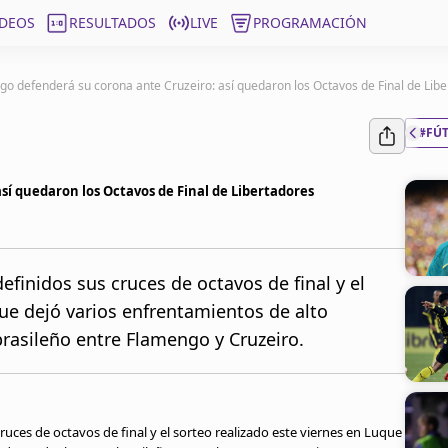
ÍDEOS
RESULTADOS
LIVE
PROGRAMACIÓN
o defenderá su corona ante Cruzeiro: así quedaron los Octavos de Final de Lib
#FÚ
í quedaron los Octavos de Final de Libertadores
efinidos sus cruces de octavos de final y el
que dejó varios enfrentamientos de alto
brasileño entre Flamengo y Cruzeiro.
ruces de octavos de final y el sorteo realizado este viernes en Luque