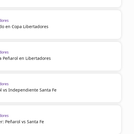
dores
ndo en Copa Libertadores
dores
a Peñarol en Libertadores
dores
l vs Independiente Santa Fe
dores
: Peñarol vs Santa Fe