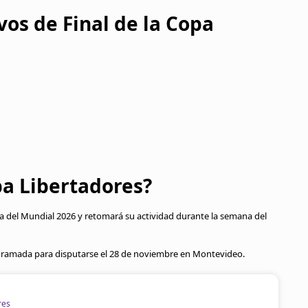
vos de Final de la Copa
pa Libertadores?
ta del Mundial 2026 y retomará su actividad durante la semana del
ogramada para disputarse el 28 de noviembre en Montevideo.
res