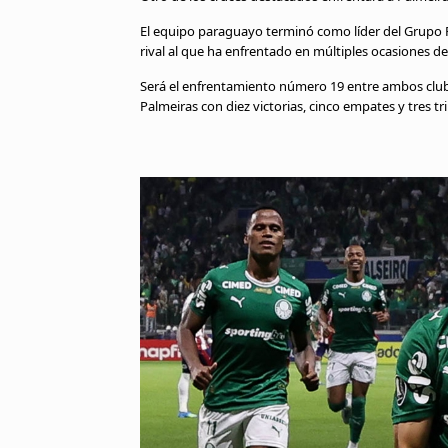
El equipo paraguayo terminó como líder del Grupo F 
rival al que ha enfrentado en múltiples ocasiones d
Será el enfrentamiento número 19 entre ambos clubes
Palmeiras con diez victorias, cinco empates y tres t