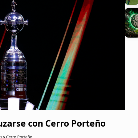
uzarse con Cerro Porteño
s y Cerro Porteño.