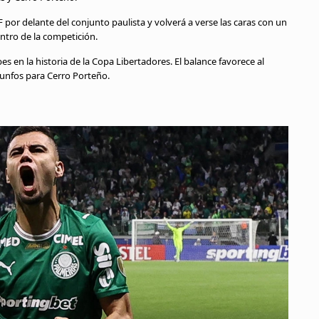
por delante del conjunto paulista y volverá a verse las caras con un
entro de la competición.
 en la historia de la Copa Libertadores. El balance favorece al
riunfos para Cerro Porteño.