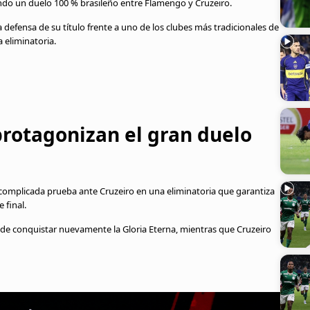
endo un duelo 100 % brasileño entre Flamengo y Cruzeiro.
a defensa de su título frente a uno de los clubes más tradicionales de
a eliminatoria.
rotagonizan el gran duelo
complicada prueba ante Cruzeiro en una eliminatoria que garantiza
 final.
 de conquistar nuevamente la Gloria Eterna, mientras que Cruzeiro