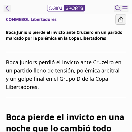
CONMEBOL Libertadores
t Bein
Boca Juniors pierde el invicto ante Cruzeiro en un partido
marcado por la polémica en la Copa Libertadores
EN
ES
Language
United States
Edition
Boca Juniors perdió el invicto ante Cruzeiro en
un partido lleno de tensión, polémica arbitral
beIN XTRA
y un golpe final en el Grupo D de la Copa
Libertadores.
Administrar
notificaciones
Programación
Contáctanos
Boca pierde el invicto en una
noche que lo cambió todo