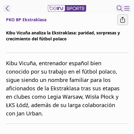
PKO BP Ekstraklasa
t Bein
Kibu Vicuña analiza la Ekstraklasa: paridad, sorpresas y
crecimiento del fútbol polaco
EN
ES
Language
United States
Edition
Kibu Vicuña, entrenador español bien
conocido por su trabajo en el fútbol polaco,
beIN XTRA
sigue siendo un nombre familiar para los
aficionados de la Ekstraklasa tras sus etapas
Administrar
en clubes como Legia Warsaw, Wisła Płock y
notificaciones
ŁKS Łódź, además de su larga colaboración
Programación
con Jan Urban.
Contáctanos