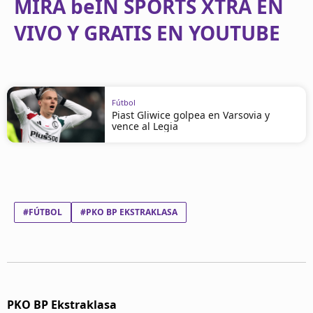
MIRA beIN SPORTS XTRA EN
VIVO Y GRATIS EN YOUTUBE
Fútbol
Piast Gliwice golpea en Varsovia y
vence al Legia
#FÚTBOL
#PKO BP EKSTRAKLASA
PKO BP Ekstraklasa