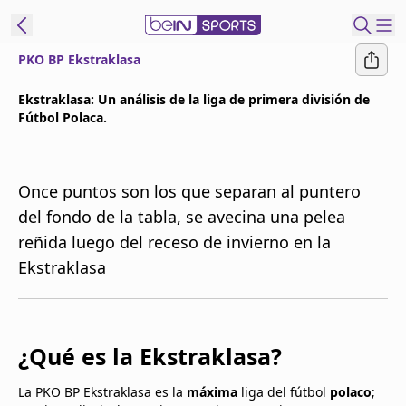
PKO BP Ekstraklasa
t Bein
Ekstraklasa: Un análisis de la liga de primera división de
Fútbol Polaca.
EN
ES
Language
United States
Edition
Once puntos son los que separan al puntero
del fondo de la tabla, se avecina una pelea
beIN XTRA
reñida luego del receso de invierno en la
Ekstraklasa
Administrar
notificaciones
Programación
Contáctanos
¿Qué es la Ekstraklasa?
La PKO BP Ekstraklasa es la
máxima
liga del fútbol
polaco
;