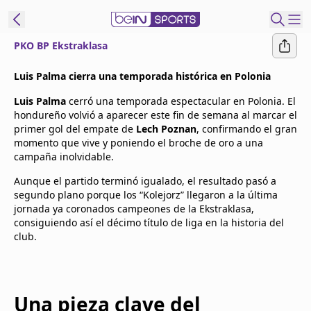
PKO BP Ekstraklasa
t Bein
Luis Palma cierra una temporada histórica en Polonia
Luis Palma
cerró una temporada espectacular en Polonia. El
EN
ES
Language
hondureño volvió a aparecer este fin de semana al marcar el
primer gol del empate de
Lech Poznan
, confirmando el gran
United States
Edition
momento que vive y poniendo el broche de oro a una
campaña inolvidable.
beIN XTRA
Aunque el partido terminó igualado, el resultado pasó a
segundo plano porque los “Kolejorz” llegaron a la última
jornada ya coronados campeones de la Ekstraklasa,
Administrar
consiguiendo así el décimo título de liga en la historia del
notificaciones
club.
Programación
Contáctanos
Una pieza clave del