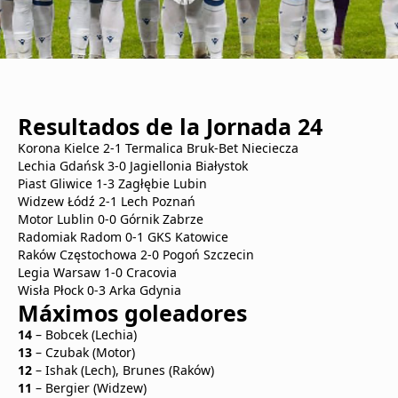
Resultados de la Jornada 24
Korona Kielce 2-1 Termalica Bruk-Bet Nieciecza
Lechia Gdańsk 3-0 Jagiellonia Białystok
Piast Gliwice 1-3 Zagłębie Lubin
Widzew Łódź 2-1 Lech Poznań
Motor Lublin 0-0 Górnik Zabrze
Radomiak Radom 0-1 GKS Katowice
Raków Częstochowa 2-0 Pogoń Szczecin
Legia Warsaw 1-0 Cracovia
Wisła Płock 0-3 Arka Gdynia
Máximos goleadores
14
– Bobcek (Lechia)
13
– Czubak (Motor)
12
– Ishak (Lech), Brunes (Raków)
11
– Bergier (Widzew)