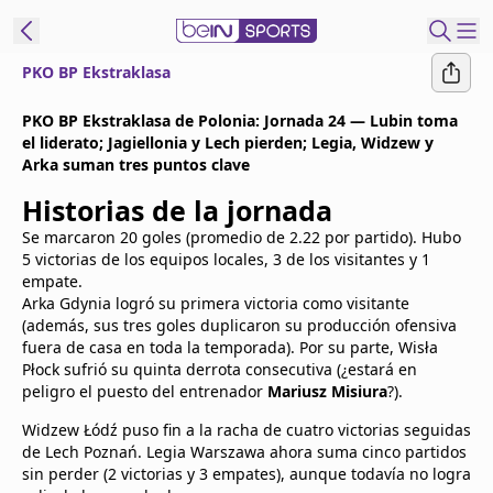
PKO BP Ekstraklasa
t Bein
PKO BP Ekstraklasa de Polonia: Jornada 24 — Lubin toma
el liderato; Jagiellonia y Lech pierden; Legia, Widzew y
EN
ES
Language
Arka suman tres puntos clave
Historias de la jornada
United States
Edition
Se marcaron 20 goles (promedio de 2.22 por partido). Hubo
5 victorias de los equipos locales, 3 de los visitantes y 1
beIN XTRA
empate.
Arka Gdynia logró su primera victoria como visitante
(además, sus tres goles duplicaron su producción ofensiva
Administrar
fuera de casa en toda la temporada). Por su parte, Wisła
notificaciones
Płock sufrió su quinta derrota consecutiva (¿estará en
peligro el puesto del entrenador
Mariusz Misiura
?).
Programación
Contáctanos
Widzew Łódź puso fin a la racha de cuatro victorias seguidas
de Lech Poznań. Legia Warszawa ahora suma cinco partidos
sin perder (2 victorias y 3 empates), aunque todavía no logra