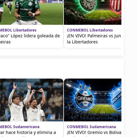
EBOL Libertadores
CONMEBOL Libertadores
Flaco" López lidera goleada de
¡EN VIVO! Palmeiras vs Junior en
eiras
la Libertadores
EBOL Sudamericana
CONMEBOL Sudamericana
var hace historia y elimina a
¡EN VIVO! Gremio vs Bolivar en la