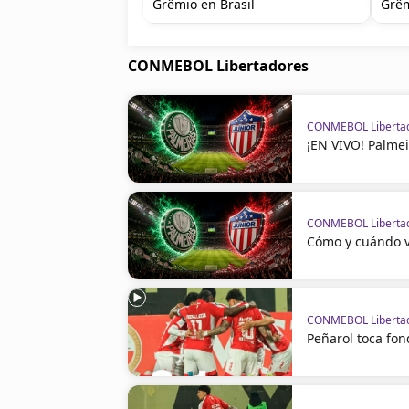
Grêmio en Brasil
Grêm
CONMEBOL Libertadores
CONMEBOL Liberta
¡EN VIVO! Palmei
CONMEBOL Liberta
Cómo y cuándo ve
CONMEBOL Liberta
Peñarol toca fo