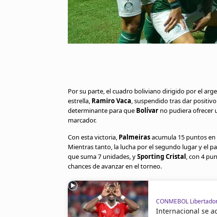
Por su parte, el cuadro boliviano dirigido por el ar
estrella,
Ramiro Vaca
, suspendido tras dar positiv
determinante para que
Bolívar
no pudiera ofrecer u
marcador.
Con esta victoria,
Palmeiras
acumula 15 puntos en l
Mientras tanto, la lucha por el segundo lugar y el p
que suma 7 unidades, y
Sporting Cristal
, con 4 pu
chances de avanzar en el torneo.
CONMEBOL Libertado
Internacional se a