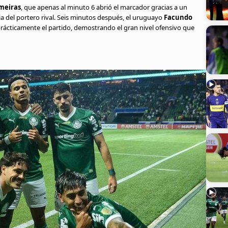
meiras
, que apenas al minuto 6 abrió el marcador gracias a un
cia del portero rival. Seis minutos después, el uruguayo
Facundo
rácticamente el partido, demostrando el gran nivel ofensivo que