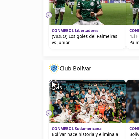
CONMEBOL Libertadores
CONM
(VIDEO) Los goles del Palmeiras
"El 
vs Junior
Palm
Club Bolívar
12:13
CONMEBOL Sudamericana
CONM
Bolívar hace historia y elimina a
Bolí