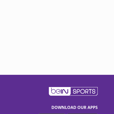
DOWNLOAD OUR APPS