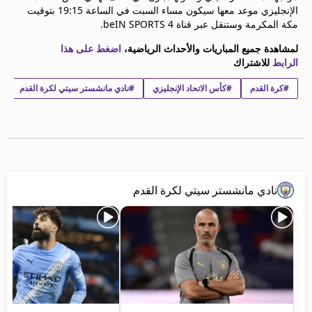
الإنجليزي موعد معها سيكون مساء السبت في الساعة 19:15 بتوقيت
beIN MEDIA GROUP
مكة المكرمة وستنقل عبر قناة beIN SPORTS 4.
ترددات beIN SPORTS
الأسئلة الأكثر شيوعاً
لمشاهدة جميع المباريات والأحداث الرياضية،
اضغط على هذا
الرابط
للاشتراك
دليل التلفاز
احصل على beIN
#كرة القدم
#كأس الاتحاد الإنجليزي
#نادي مانشستر سيتي لكرة القدم
#
معلومات عن هذا الموقع
نادي مانشستر سيتي لكرة القدم