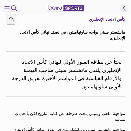
كأس الاتحاد الإنجليزي
شترك
مانشستر سيتي يواجه ساوثهامبتون في نصف نهائي كأس الاتحاد
الإنجليزي
ع
EN
اللغة
MENA
النسخة
بحثاً عن بطاقة العبور الأولى لنهائي كأس الاتحاد
الإنجليزي يلتقي مانشستر سيتي صاحب الهيمنة
إدارة
والأرقام القياسية في المواسم الأخيرة بفريق الدرجة
التنبيهات
الأولى ساوثهامبتون.
انضم
إلى
قائمة
النشرة
مواجهةُ ملعب ويمبلي يبحث طرفاها عن كتابة التاريخ لكن بأبجدياتٍ
الإخبارية
متباينة.
اتصل بنا
beIN CONNECT
مواجهة مانشستر سيتي وساوثهامبتون في نصف نهائي كأس الاتحاد