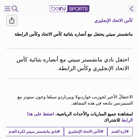
كأس الاتحاد الإنجليزي
شترك
مانشستر سيتي يحتفل مع أنصاره بثنائية كأس الاتحاد وكأس الرابطة
ع
EN
اللغة
MENA
النسخة
احتفل نادي مانشستر سيتي مع أنصاره بثنائية كأس
الاتحاد الإنجليزي وكأس الرابطة.
إدارة
التنبيهات
انضم
الاحتفالُ الأخير لجوزيب غوارديولا وبيرناردو سيلفا وجون ستونز مع
إلى
السيتيزنس نتابعه في هذه المشاهد.
قائمة
لمشاهدة جميع المباريات والأحداث الرياضية،
اضغط على هذا
النشرة
الرابط
للاشتراك
الإخبارية
اتصل بنا
#كرة القدم
#كأس الاتحاد الإنجليزي
#نادي مانشستر سيتي لكرة القدم
beIN CONNECT