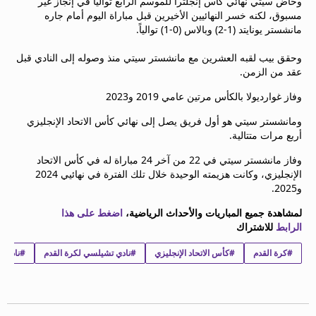
وخاض سيتي نهائي كأس إنجلترا للموسم الرابع توالياً في إنجاز غير
beIN MEDIA GROUP
مسبوق، لكنه خسر النهائيين الأخيرين قبل مباراة اليوم أمام جاره
ترددات beIN SPORTS
مانشستر يونايتد (1-2) وبالاس (0-1) توالياً.
الأسئلة الأكثر شيوعاً
وحقق بيب لقبه العشرين مع مانشستر سيتي منذ وصوله إلى النادي قبل
دليل التلفاز
عقد من الزمن.
احصل على beIN
وفاز غوارديولا بالكأس مرتين عامي 2019 و2023
معلومات عن هذا الموقع
ومانشستر سيتي هو أول فريق يصل إلى نهائي كأس الاتحاد الإنجليزي
أربع مرات متتالية.
وفاز مانشستر سيتي في 22 من آخر 24 مباراة له في كأس الاتحاد
الإنجليزي، وكانت هزيمته الوحيدة خلال تلك الفترة في نهائيي 2024
و2025.
لمشاهدة جميع المباريات والأحداث الرياضية،
اضغط على هذا
الرابط
للاشتراك
#كرة القدم
#كأس الاتحاد الإنجليزي
#نادي تشيلسي لكرة القدم
#نادي م