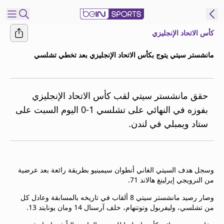
كأس الاتحاد الإنجليزي
شترك
مانشستر سيتي يتوج بكأس الاتحاد الإنجليزي بعد تخطي تشلسي
ع
EN
اللغة
MENA
النسخة
حقق مانشستر سيتي لقب كأس الاتحاد الإنجليزي
بفوزه في النهائي على تشلسي 1-0 اليوم السبت على
ستاد ويمبلي في لندن.
إدارة
التنبيهات
انضم
إلى
وسجل هدف السيتي الغاني أنطوان سيمينيو بطريقة رائعة بعد عرضية
قائمة
من النرويجي إيرلينغ هالاند 71.
النشرة
الإخبارية
وصار رصيد مانشستر سيتي 8 ألقاب في تاريخه بالمسابقة وعادل كل
من تشلسي، وليفربول وتوتنهام، خلف آرسنال 14 ومان يونايتد 13.
اتصل بنا
beIN CONNECT