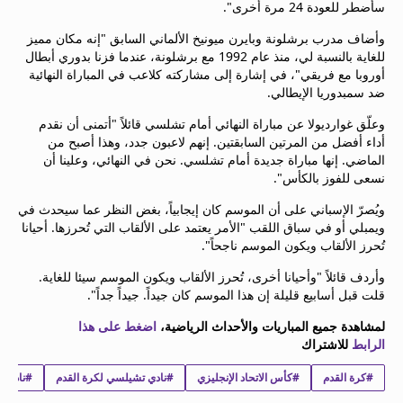
سأضطر للعودة 24 مرة أخرى".
beIN MEDIA GROUP
ترددات beIN SPORTS
وأضاف مدرب برشلونة وبايرن ميونيخ الألماني السابق "إنه مكان مميز
للغاية بالنسبة لي، منذ عام 1992 مع برشلونة، عندما فزنا بدوري أبطال
الأسئلة الأكثر شيوعاً
أوروبا مع فريقي"، في إشارة إلى مشاركته كلاعب في المباراة النهائية
دليل التلفاز
ضد سمبدوريا الإيطالي.
احصل على beIN
معلومات عن هذا الموقع
وعلّق غوارديولا عن مباراة النهائي أمام تشلسي قائلاً "أتمنى أن نقدم
أداء أفضل من المرتين السابقتين. إنهم لاعبون جدد، وهذا أصبح من
الماضي. إنها مباراة جديدة أمام تشلسي. نحن في النهائي، وعلينا أن
نسعى للفوز بالكأس".
ويُصرّ الإسباني على أن الموسم كان إيجابياً، بغض النظر عما سيحدث في
ويمبلي أو في سباق اللقب "الأمر يعتمد على الألقاب التي تُحرزها. أحيانا
تُحرز الألقاب ويكون الموسم ناجحاً".
وأردف قائلاً "وأحيانا أخرى، تُحرز الألقاب ويكون الموسم سيئا للغاية.
قلت قبل أسابيع قليلة إن هذا الموسم كان جيداً. جيداً جداً".
لمشاهدة جميع المباريات والأحداث الرياضية،
اضغط على هذا
الرابط
للاشتراك
#كرة القدم
#كأس الاتحاد الإنجليزي
#نادي تشيلسي لكرة القدم
#نادي م