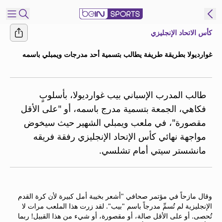
كأس الاتحاد الإنجليزي
شترك
غوارديولا بطريقة طريفة يطالب بتسمية أحد مدرجات ويمبلي باسمه
ع
EN
اللغة
MENA
النسخة
طالب المدرب الإسباني بيب غوارديولا، بأسلوبٍ
فكاهي، الجمعة بتسمية مدرج باسمه، أو "على الأقل
مقصورة"، في ملعب ويمبلي الشهير حيث سيخوض
إدارة
مواجهة نهائي كأس الإتحاد الإنجليزي رفقة فريقه
التنبيهات
انضم
مانشستر سيتي أمام تشلسي.
إلى
قائمة
النشرة
الإخبارية
وقال مازحاً في مؤتمر صحافي "أشعر بخيبة أمل كبيرة لأن كرة القدم
الإنجليزية لم تُسمِّ مدرجاً باسم "بيب". لقد زرت هذا الملعب مرات لا
اتصل بنا
تُحصى. أو على الأقل صالة، أو مقصورة، أو شيء من هذا القبيل! ربما
beIN CONNECT