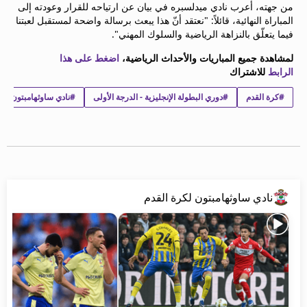
من جهته، أعرب نادي ميدلسبره في بيان عن ارتياحه للقرار وعودته إلى
المباراة النهائية، قائلاً: "نعتقد أنّ هذا يبعث برسالة واضحة لمستقبل لعبتنا
فيما يتعلّق بالنزاهة الرياضية والسلوك المهني".
لمشاهدة جميع المباريات والأحداث الرياضية،
اضغط على هذا
الرابط
للاشتراك
#كرة القدم
#دوري البطولة الإنجليزية - الدرجة الأولى
#نادي ساوثهامبتون لكر
نادي ساوثهامبتون لكرة القدم