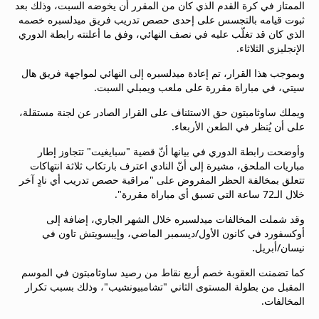
الممتاز في كرة القدم الذي كان من المقرر أن يخوضه السبت، وذلك بعد
beIN MEDIA GROUP
ثبوت قيامه بالتجسس على إحدى حصص تدريب فريق ميدلسبره خصمه
ترددات beIN SPORTS
الذي كان قد تغلّب عليه في نصف النهائي، وفق ما أعلنته رابطة الدوري
الأسئلة الأكثر شيوعاً
الإنجليزي الثلاثاء.
دليل التلفاز
وبموجب هذا القرار، تم إعادة ميدلسبره إلى النهائي لمواجهة فريق هال
احصل على beIN
سيتي، في مباراة مقررة على ملعب ويمبلي السبت.
معلومات عن هذا الموقع
ويملك ساوثامبتون حق الاستئناف على القرار الصادر عن لجنة مستقلة،
على أن يُنظر في الطعن الأربعاء.
وأوضحت رابطة الدوري في بيانها أنّ قضية "سبايغيت" تتجاوز إطار
مباريات الملحق، مشيرة إلى أنّ النادي اعترف بارتكاب ثلاثة انتهاكات
تتعلق بمخالفة الحظر المفروض على "مراقبة حصص تدريب أي نادٍ آخر
خلال الـ72 ساعة التي تسبق أي مباراة مقررة".
وقد شملت المخالفات ميدلسبره خلال الشهر الجاري، إضافة إلى
أوكسفورد في كانون الأول/ديسمبر الماضي، وإيبسويتش تاون في
نيسان/أبريل.
كما تضمنت العقوبة خصم أربع نقاط من رصيد ساوثامبتون في الموسم
المقبل من بطولة المستوى الثاني "تشامبيونشيب"، وذلك بسبب تكرار
المخالفات.