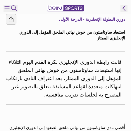
دوري البطولة الإنجليزية - الدرجة الأولى
شترك
استبعاد ساوثامبتون من خوض نهائي الملحق المؤهل إلى الدوري
الإنجليزي الممتاز
ع
EN
اللغة
MENA
النسخة
قالت رابطة الدوري الإنجليزي لكرة القدم اليوم الثلاثاء
إنها استبعدت ساوثامبتون من خوض نهائي الملحق
إدارة
المؤهل إلى الدوري الممتاز، بعد اعتراف النادي بارتكاب
التنبيهات
انتهاكات متعددة لقواعد المسابقة تتعلق بالتصوير غير
انضم
المصرح به لجلسات تدريب منافسيه.
إلى
قائمة
النشرة
الإخبارية
اتصل بنا
أُقصي نادي ساوثامبتون من نهائي ملحق الصعود إلى الدوري الإنجليزي
beIN CONNECT