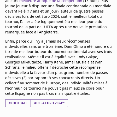
ailleurs
meilleure attaque de la compétition
(15 buts). Plus
jeune joueur à disputer une finale continentale ou mondiale
devant Pelé (17 ans et un jour), auteur de quatre passes
décisives lors de cet Euro 2024, soit le meilleur total du
tournoi, l’ailier a été logiquement élu meilleur jeune du
tournoi de la part de l’UEFA après une nouvelle prestation
remarquée face à l'Angleterre.
Enfin, parce qu’il n’y a jamais deux récompenses
individuelles sans une troisième, Dani Olmo a été honoré du
titre de meilleur buteur du tournoi continental avec ses trois
réalisations. Même s’il est à égalité avec Cody Gakpo,
Georges Mikautadze, Harry Kane, Jamal Musiala et Ivan
Schranz, le milieu offensif décroche cette récompense
individuelle à la faveur d’un plus grand nombre de passes
décisives (2) par rapport à ses concurrents directs. Un
collectif au sommet de l’Europe, des individualités mises à
l’honneur, ce tournoi ne pouvait pas mieux se clore pour
cette Espagne non pas trois mais quatre étoiles.
#FOOTBALL
#UEFA EURO 2024™