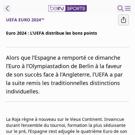
UEFA EURO 2024™
ORTS CONNECT
Euro 2024 : L’UEFA distribue les bons points
France
Edition
Alors que l’Espagne a remporté ce dimanche
Replays
l’Euro à l’Olympiastadion de Berlin à la faveur
Podcasts
de son succès face à l'Angleterre, l’UEFA a par
En Direct
la suite remis les traditionnelles distinctions
individuelles.
Gérer les
notifications
Contactez nous
Grille TV
La Roja règne à nouveau sur le Vieux Continent. Invaincue
beINSPIRED
durant l’ensemble du tournoi, formation la plus séduisante
sur le pré, l’Espagne s’est adjugée le quatrième Euro de son
CGU