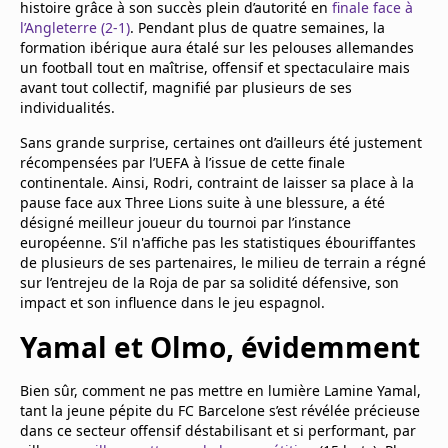
histoire grâce à son succès plein d’autorité en
finale face à
Mentions légales
l’Angleterre (2-1)
. Pendant plus de quatre semaines, la
Cookies
formation ibérique aura étalé sur les pelouses allemandes
Protection des données
un football tout en maîtrise, offensif et spectaculaire mais
Paramétrer mon consentement
avant tout collectif, magnifié par plusieurs de ses
individualités.
Sans grande surprise, certaines ont d’ailleurs été justement
récompensées par l’UEFA à l’issue de cette finale
continentale. Ainsi, Rodri, contraint de laisser sa place à la
pause face aux Three Lions suite à une blessure, a été
désigné meilleur joueur du tournoi par l’instance
européenne. S’il n'affiche pas les statistiques ébouriffantes
de plusieurs de ses partenaires, le milieu de terrain a régné
sur l’entrejeu de la Roja de par sa solidité défensive, son
impact et son influence dans le jeu espagnol.
Yamal et Olmo, évidemment
Bien sûr, comment ne pas mettre en lumière Lamine Yamal,
tant la jeune pépite du FC Barcelone s’est révélée précieuse
dans ce secteur offensif déstabilisant et si performant, par