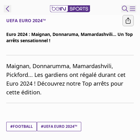
UEFA EURO 2024™
ORTS CONNECT
Euro 2024 : Maignan, Donnaruma, Mamardashvili... Un Top
arrêts sensationnel !
France
Edition
Replays
Maignan, Donnarumma, Mamardashvili,
Podcasts
Pickford... Les gardiens ont régalé durant cet
En Direct
Euro 2024 ! Découvrez notre Top arrêts pour
cette édition.
Gérer les
notifications
Contactez nous
Grille TV
#FOOTBALL
#UEFA EURO 2024™
beINSPIRED
CGU