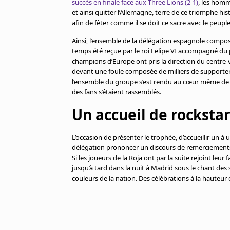
succès en finale face aux Three Lions (2-1)
, les homm
Cookies
et ainsi quitter l’Allemagne, terre de ce triomphe hi
Protection des données
afin de fêter comme il se doit ce sacre avec le peuple 
Paramétrer mon consentement
Ainsi, l’ensemble de la délégation espagnole compos
temps été reçue par le roi Felipe VI accompagné du
champions d’Europe ont pris la direction du centre-vi
devant une foule composée de milliers de supporte
l’ensemble du groupe s’est rendu au cœur même de la
des fans s’étaient rassemblés.
Un accueil de rocksta
L’occasion de présenter le trophée, d’accueillir un à
délégation prononcer un discours de remerciements à
Si les joueurs de la Roja ont par la suite rejoint leur
jusqu’à tard dans la nuit à Madrid sous le chant des
couleurs de la nation. Des célébrations à la hauteur 