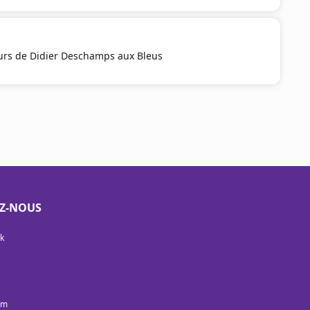
ours de Didier Deschamps aux Bleus
EZ-NOUS
k
am