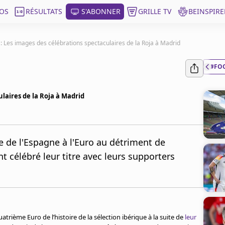
OS
RÉSULTATS
S'ABONNER
GRILLE TV
BEINSPIRE
: Les images des célébrations spectaculaires de la Roja à Madrid
#FO
ulaires de la Roja à Madrid
e de l'Espagne à l'Euro au détriment de
nt célébré leur titre avec leurs supporters
trième Euro de l’histoire de la sélection ibérique à la suite de
leur