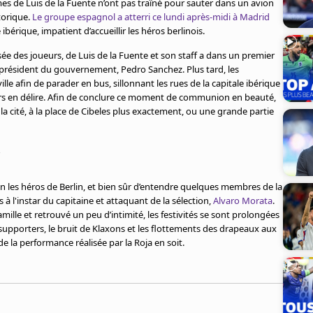
es de Luis de la Fuente n’ont pas traîné pour sauter dans un avion
storique.
Le groupe espagnol a atterri ce lundi après-midi à Madrid
ibérique, impatient d’accueillir les héros berlinois.
ée des joueurs, de Luis de la Fuente et son staff a dans un premier
 président du gouvernement, Pedro Sanchez. Plus tard, les
lle afin de parader en bus, sillonnant les rues de la capitale ibérique
rs en délire. Afin de conclure ce moment de communion en beauté,
 cité, à la place de Cibeles plus exactement, ou une grande partie
r
 un les héros de Berlin, et bien sûr d’entendre quelques membres de la
 l'instar du capitaine et attaquant de la sélection,
Alvaro Morata
.
 famille et retrouvé un peu d’intimité, les festivités se sont prolongées
 supporters, le bruit de Klaxons et les flottements des drapeaux aux
de la performance réalisée par la Roja en soit.