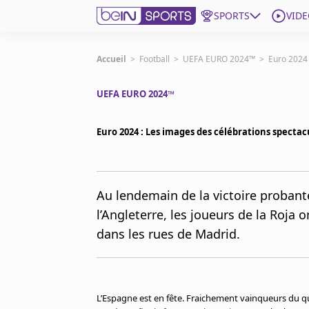
SPORTS
VIDE
beIN SPORTS CONNECT
Accueil
>
Football
>
UEFA EURO 2024™
>
Euro 2024 
UEFA EURO 2024™
Edition
France
Euro 2024 : Les images des célébrations spectac
Replays
Podcasts
En Direct
Au lendemain de la victoire probant
l’Angleterre, les joueurs de la Roja o
Gérer les notifications
dans les rues de Madrid.
Contactez nous
Grille TV
beINSPIRED
CGU
L’Espagne est en fête. Fraichement vainqueurs du qua
Mentions légales