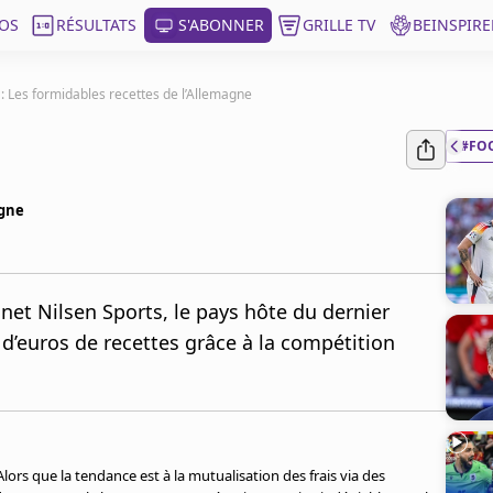
OS
RÉSULTATS
S'ABONNER
GRILLE TV
BEINSPIRE
: Les formidables recettes de l’Allemagne
#FO
agne
net Nilsen Sports, le pays hôte du dernier
 d’euros de recettes grâce à la compétition
lors que la tendance est à la mutualisation des frais via des