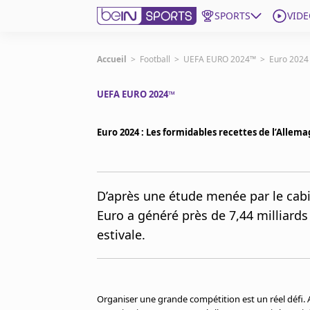
SPORTS
VIDE
beIN SPORTS CONNECT
Accueil
>
Football
>
UEFA EURO 2024™
>
Euro 2024 
UEFA EURO 2024™
Edition
France
Euro 2024 : Les formidables recettes de l’Allem
Replays
Podcasts
En Direct
D’après une étude menée par le cabi
Euro a généré près de 7,44 milliards
Gérer les notifications
estivale.
Contactez nous
Grille TV
beINSPIRED
CGU
Organiser une grande compétition est un réel défi. A
Mentions légales