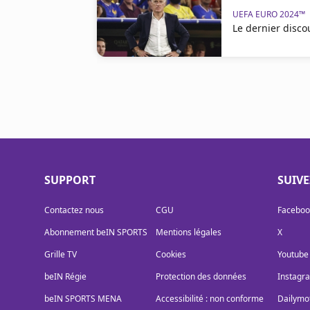
UEFA EURO 2024™
Le dernier disc
SUPPORT
SUIV
Contactez nous
CGU
Faceboo
Abonnement beIN SPORTS
Mentions légales
X
Grille TV
Cookies
Youtube
beIN Régie
Protection des données
Instagr
beIN SPORTS MENA
Accessibilité : non conforme
Dailymo