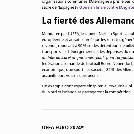
organisations communes, l’Allemagne a pris le pari d
Cookies
sacre de l’Espagne (
victoire en finale contre l’Anglete
Protection des données
La fierté des Alleman
Paramétrer mon consentement
Mandatée par l’UEFA, le cabinet Nielsen Sports a pu
européenne et aurait estimé que les recettes générée
revenus, reposant à 90 % sur les détenteurs de billets
transports, les hébergements et les dépenses du qu
un hôte amical et un partenaire fiable pour l'organisa
fédération allemande de football Bernd Neuendorf, ra
économique, que sportif et sociétal, 85 % des Alleman
accueilli leurs voisins européens.
Un exemple dont espère s’inspirer le Royaume-Uni. En e
du Nord et l'Irlande se partageront la compétition.
UEFA EURO 2024™