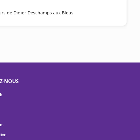
ours de Didier Deschamps aux Bleus
EZ-NOUS
k
am
tion