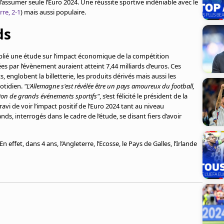
’assumer seule l’Euro 2024. Une réussite sportive indéniable avec le
rre, 2-1
) mais aussi populaire.
ds
blié une étude sur l’impact économique de la compétition
s par l’évènement auraient atteint 7,44 milliards d’euros. Ces
, englobent la billetterie, les produits dérivés mais aussi les
otidien.
"L'Allemagne s'est révélée être un pays amoureux du football,
tion de grands événements sportifs"
, s’est félicité le président de la
vi de voir l’impact positif de l’Euro 2024 tant au niveau
ds, interrogés dans le cadre de l’étude, se disant fiers d’avoir
ffet, dans 4 ans, l’Angleterre, l’Ecosse, le Pays de Galles, l’Irlande