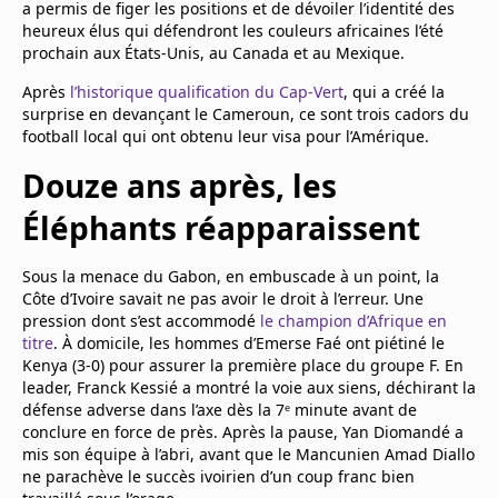
a permis de figer les positions et de dévoiler l’identité des
Mentions légales
heureux élus qui défendront les couleurs africaines l’été
Cookies
prochain aux États-Unis, au Canada et au Mexique.
Protection des données
Après
l’historique qualification du Cap-Vert
, qui a créé la
Paramétrer mon consentement
surprise en devançant le Cameroun, ce sont trois cadors du
football local qui ont obtenu leur visa pour l’Amérique.
Douze ans après, les
Éléphants réapparaissent
Sous la menace du Gabon, en embuscade à un point, la
Côte d’Ivoire savait ne pas avoir le droit à l’erreur. Une
pression dont s’est accommodé
le champion d’Afrique en
titre
. À domicile, les hommes d’Emerse Faé ont piétiné le
Kenya (3-0) pour assurer la première place du groupe F. En
leader, Franck Kessié a montré la voie aux siens, déchirant la
défense adverse dans l’axe dès la 7ᵉ minute avant de
conclure en force de près. Après la pause, Yan Diomandé a
mis son équipe à l’abri, avant que le Mancunien Amad Diallo
ne parachève le succès ivoirien d’un coup franc bien