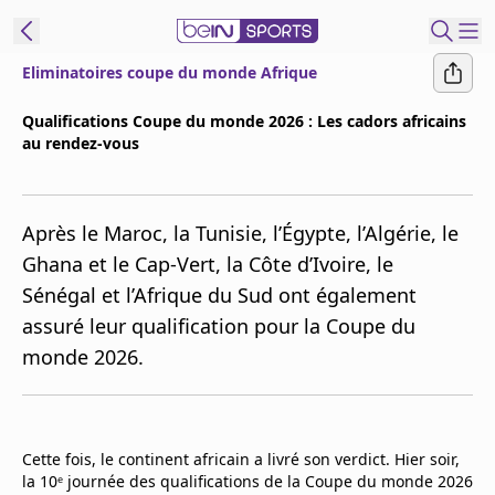
Eliminatoires coupe du monde Afrique
ORTS CONNECT
Qualifications Coupe du monde 2026 : Les cadors africains
au rendez-vous
France
Edition
Replays
Après le Maroc, la Tunisie, l’Égypte, l’Algérie, le
Podcasts
Ghana et le Cap-Vert, la Côte d’Ivoire, le
En Direct
Sénégal et l’Afrique du Sud ont également
assuré leur qualification pour la Coupe du
Gérer les
monde 2026.
notifications
Contactez nous
Grille TV
beINSPIRED
Cette fois, le continent africain a livré son verdict. Hier soir,
la 10ᵉ journée des qualifications de la Coupe du monde 2026
CGU