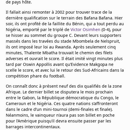
de pays hôte.
Il fallait ainsi remonter à 2002 pour trouver trace de la
dernière qualification sur le terrain des Bafana Bafana. Hier
soir, ils ont profité de la faillite du Bénin, qui a tout perdu au
Nigéria, emporté par le triplé de
Victor Osimhen
(0-4), pour
se hisser au sommet du groupe C. Devant leurs supporters
massés dans les travées du stade Mbombela de Nelspruit,
ils ont imposé leur loi au Rwanda. Après seulement cinq
minutes, Thalente Mbatha trouvait le chemin des filets
adverses et ouvrait le score. Il était imité vingt minutes plus
tard par Oswin Appollis avant qu’Evidence Makgopa ne
scelle le score, et avec lui le retour des Sud-Africains dans la
compétition phare du football.
On connaît donc à présent neuf des dix qualifiés de la zone
Afrique. Le dernier billet se disputera le mois prochain
entre le Gabon, la République démocratique du Congo, le
Cameroun et le Nigéria. Ces quatre nations s’affronteront
dans le cadre d’un mini-tournoi (demi-finales et finale).
Néanmoins, le vainqueur n’aura pas son billet en poche
pour l’Amérique puisqu’il devra ensuite passer par les
barrages intercontinentaux.