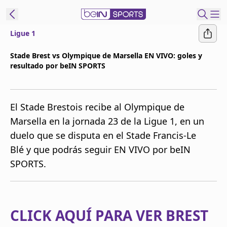
Ligue 1
t Bein
Stade Brest vs Olympique de Marsella EN VIVO: goles y
resultado por beIN SPORTS
EN
ES
Language
United States
Edition
El Stade Brestois recibe al Olympique de
Marsella en la jornada 23 de la Ligue 1, en un
beIN XTRA
duelo que se disputa en el Stade Francis-Le
Blé y que podrás seguir EN VIVO por beIN
Administrar
SPORTS.
notificaciones
Programación
Contáctanos
CLICK AQUÍ PARA VER BREST