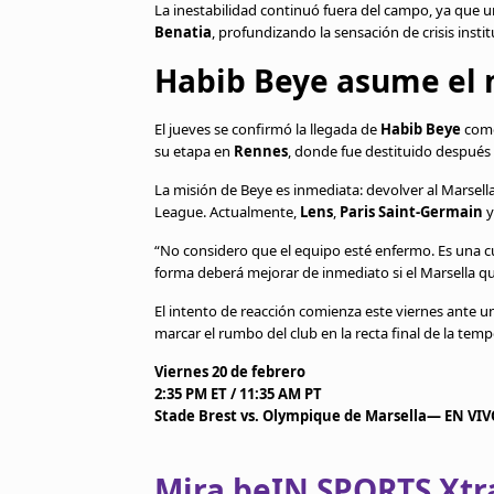
La inestabilidad continuó fuera del campo, ya que u
Benatia
, profundizando la sensación de crisis instit
Habib Beye asume el
El jueves se confirmó la llegada de
Habib Beye
como
su etapa en
Rennes
, donde fue destituido después
La misión de Beye es inmediata: devolver al Marsella
League. Actualmente,
Lens
,
Paris Saint-Germain
“No considero que el equipo esté enfermo. Es una cu
forma deberá mejorar de inmediato si el Marsella qui
El intento de reacción comienza este viernes ante u
marcar el rumbo del club en la recta final de la tem
Viernes 20 de febrero
2:35 PM ET / 11:35 AM PT
Stade Brest vs. Olympique de Marsella— EN VI
Mira beIN SPORTS Xtra