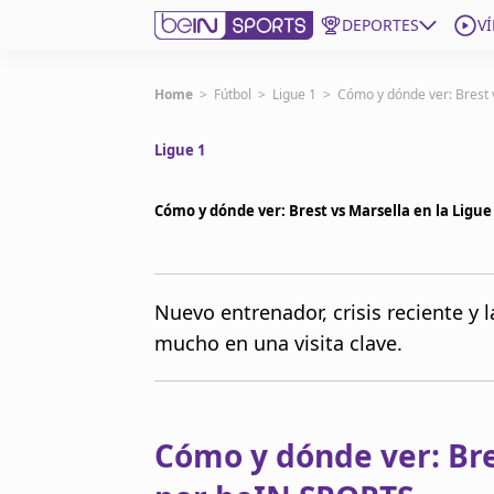
DEPORTES
V
Get Bein
Home
>
Fútbol
>
Ligue 1
>
Cómo y dónde ver: Brest 
Ligue 1
Language
EN
ES
Edition
United States
Cómo y dónde ver: Brest vs Marsella en la Ligu
beIN XTRA
Nuevo entrenador, crisis reciente y
mucho en una visita clave.
Administrar notificaciones
Programación
Contáctanos
Cómo y dónde ver: Bre