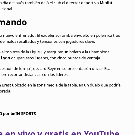
n día después también dejó el club el director deportivo
Medhi
ucional.
 mando
 nuevo entrenador. El exdefensor arriba envuelto en polémica tras
 de malos resultados y tensiones con jugadores clave.
 al top tres de la Ligue 1 y asegurar un boleto a la Champions
y
Lyon
ocupan esos lugares, con cinco puntos de ventaja.
estión de forma”, declaró Beye en su presentación oficial. Esa
ere recortar distancias con los líderes.
n Brest ubicado en la zona media de la tabla, en un duelo que podría
porada.
VO por beIN SPORTS
 en vivo y gratis en YouTube