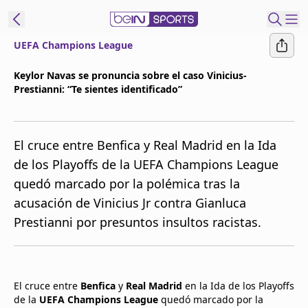
UEFA Champions League
t Bein
Keylor Navas se pronuncia sobre el caso Vinicius-
Prestianni: “Te sientes identificado”
EN
ES
Language
United States
Edition
El cruce entre Benfica y Real Madrid en la Ida
de los Playoffs de la UEFA Champions League
beIN XTRA
quedó marcado por la polémica tras la
acusación de Vinicius Jr contra Gianluca
Administrar
Prestianni por presuntos insultos racistas.
notificaciones
Programación
Contáctanos
El cruce entre
Benfica
y
Real Madrid
en la Ida de los Playoffs
de la
UEFA Champions League
quedó marcado por la