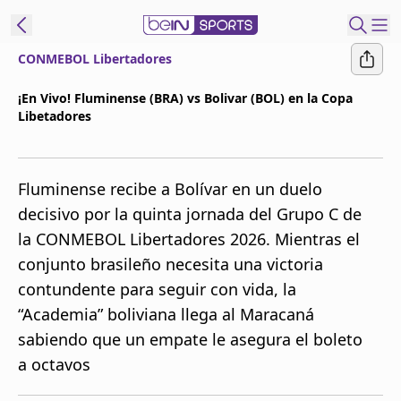
CONMEBOL Libertadores
t Bein
¡En Vivo! Fluminense (BRA) vs Bolivar (BOL) en la Copa
Libetadores
EN
ES
Language
United States
Edition
Fluminense recibe a Bolívar en un duelo
decisivo por la quinta jornada del Grupo C de
beIN XTRA
la CONMEBOL Libertadores 2026. Mientras el
conjunto brasileño necesita una victoria
Administrar
contundente para seguir con vida, la
notificaciones
“Academia” boliviana llega al Maracaná
Programación
sabiendo que un empate le asegura el boleto
Contáctanos
a octavos