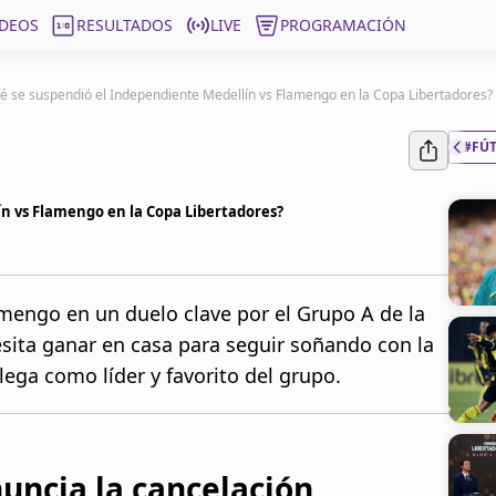
ÍDEOS
RESULTADOS
LIVE
PROGRAMACIÓN
é se suspendió el Independiente Medellín vs Flamengo en la Copa Libertadores?
#FÚ
ín vs Flamengo en la Copa Libertadores?
mengo en un duelo clave por el Grupo A de la
sita ganar en casa para seguir soñando con la
lega como líder y favorito del grupo.
uncia la cancelación