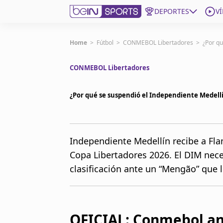
DEPORTES
V
Get Bein
Home
>
Fútbol
>
CONMEBOL Libertadores
>
¿Por qu
CONMEBOL Libertadores
Language
EN
ES
Edition
United States
¿Por qué se suspendió el Independiente Medell
beIN XTRA
Independiente Medellín recibe a Fla
Copa Libertadores 2026. El DIM nece
Administrar notificaciones
Programación
clasificación ante un “Mengão” que l
Contáctanos
OFICIAL: Conmebol an