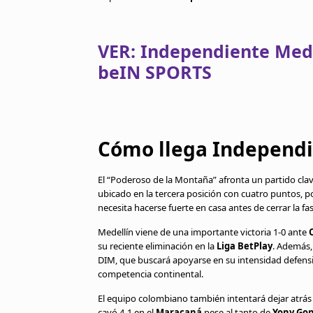
VER: Independiente Med
beIN SPORTS
Cómo llega Independi
El “Poderoso de la Montaña” afronta un partido clav
ubicado en la tercera posición con cuatro puntos, p
necesita hacerse fuerte en casa antes de cerrar la 
Medellín viene de una importante victoria 1-0 ante
C
su reciente eliminación en la
Liga BetPlay
. Además,
DIM, que buscará apoyarse en su intensidad defensiv
competencia continental.
El equipo colombiano también intentará dejar atrás 
cayó 4-1 en el
Maracaná
pese al tanto de
Yony Gon