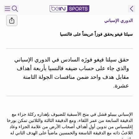
الدوري الإسباني
شترك
سيلتا فيغو يحقق فوزاً عريضاً على فالنسيا
ع
EN
اللغة
MENA
النسخة
حقق سيلتا فيغو فوزَه السادس في الدوري الإسباني
والذي جاء على حساب ضيفه فالنسيا بأربعة أهداف
مقابل هدف واحد ضمن منافسات الجولة الثامنة
إدارة
عشرة.
التنبيهات
انضم
إلى
قائمة
الإسباني بيبيلو فشل في منح الأسبقية للضيوف بإهداره ركلةَ جزاء مع
النشرة
الدقيقة السابعة من عمر اللقاء، ومع الدقيقة الثالثة والثلاثين تمكن بورخا
الإخبارية
إغليسياس من تدوين أولِ أهدافِ أصحاب الأرض من علامة الجزاء وعاد
اتصل بنا
اللاعبُ ذاته مع الدقيقة التاسعة والخمسين ماضياً على الهدف الثاني له
beIN CONNECT
ولفريقه.