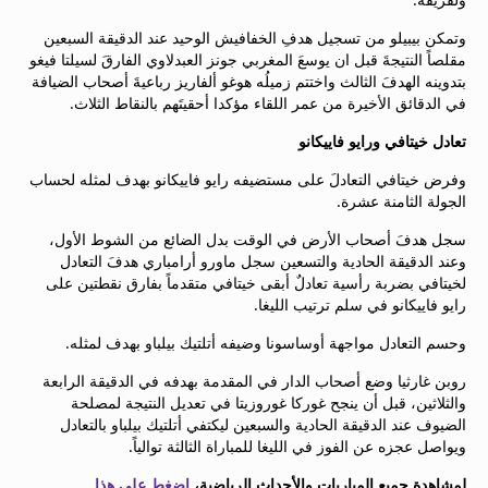
beIN MEDIA GROUP
وتمكن بيبيلو من تسجيل هدفِ الخفافيش الوحيد عند الدقيقة السبعين
ترددات beIN SPORTS
مقلصاً النتيجةَ قبل ان يوسعَ المغربي جونز العبدلاوي الفارقَ لسيلتا فيغو
الأسئلة الأكثر شيوعاً
بتدوينه الهدفَ الثالث واختتم زميلُه هوغو ألفاريز رباعيةَ أصحاب الضيافة
دليل التلفاز
في الدقائق الأخيرة من عمر اللقاء مؤكدا أحقيتَهم بالنقاط الثلاث.
احصل على beIN
تعادل خيتافي ورايو فاييكانو
معلومات عن هذا الموقع
وفرض خيتافي التعادلَ على مستضيفه رايو فاييكانو بهدف لمثله لحساب
الجولة الثامنة عشرة.
سجل هدفَ أصحاب الأرض في الوقت بدل الضائع من الشوط الأول،
وعند الدقيقة الحادية والتسعين سجل ماورو أرامباري هدفَ التعادل
لخيتافي بضربة رأسية تعادلٌ أبقى خيتافي متقدماً بفارق نقطتين على
رايو فاييكانو في سلم ترتيب الليغا.
وحسم التعادل مواجهة أوساسونا وضيفه أتلتيك بيلباو بهدف لمثله.
روبن غارثيا وضع أصحاب الدار في المقدمة بهدفه في الدقيقة الرابعة
والثلاثين، قبل أن ينجح غوركا غوروزيتا في تعديل النتيجة لمصلحة
الضيوف عند الدقيقة الحادية والسبعين ليكتفي أتلتيك بيلباو بالتعادل
ويواصل عجزه عن الفوز في الليغا للمباراة الثالثة توالياً.
لمشاهدة جميع المباريات والأحداث الرياضية،
اضغط على هذا