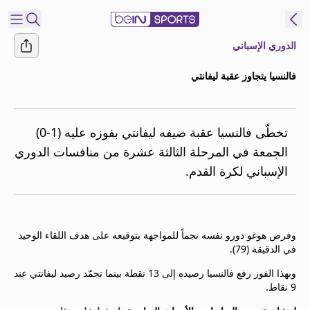
الدوري الإسباني
شترك
فالنسيا يتجاوز عقبة ليفانتي
ع
EN
اللغة
MENA
النسخة
تخطّى فالنسيا عقبة ضيفه ليفانتي بفوزه عليه (1-0)
الجمعة في المرحلة الثالثة عشرة من منافسات الدوري
الإسباني لكرة القدم.
إدارة
التنبيهات
انضم
إلى
وفرض هوغو دورو نفسه نجماً للمواجهة بتوقيعه على هدف اللقاء الوحيد
قائمة
في الدقيقة (79).
النشرة
الإخبارية
وبهذا الفوز رفع فالنسيا رصيده إلى 13 نقطة بينما تجمّد رصيد ليفانتي عند
9 نقاط.
اتصل بنا
beIN CONNECT