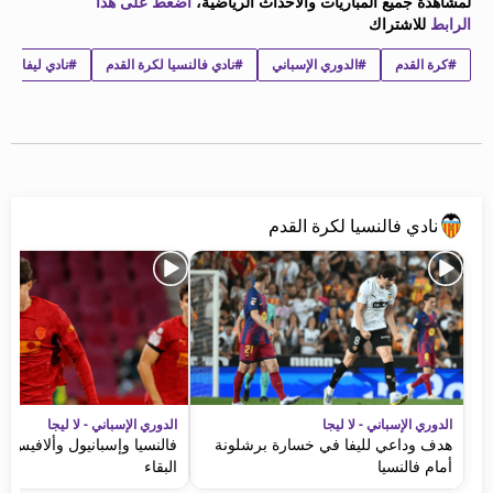
لمشاهدة جميع المباريات والأحداث الرياضية،
اضغط على هذا
beIN MEDIA GROUP
الرابط
للاشتراك
ترددات beIN SPORTS
#كرة القدم
#الدوري الإسباني
#نادي فالنسيا لكرة القدم
#نادي ليفانتي ي
الأسئلة الأكثر شيوعاً
دليل التلفاز
احصل على beIN
معلومات عن هذا الموقع
نادي فالنسيا لكرة القدم
الدوري الإسباني - لا ليجا
الدوري الإسباني - لا ليجا
هدف وداعي لليفا في خسارة برشلونة
فالنسيا وإسبانيول وألافيس 
أمام فالنسيا
البقاء