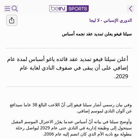
الدوري الإسباني - لا ليجا
شترك
سيلتا فيغو يعلن تمديد عقد نجمه أسباس
ع
EN
اللغة
MENA
النسخة
أعلن سيلتا فيغو تمديد عقد قائده ياغو أسباس لمدة عام
إضافي على أن يبقى في صفوف النادي لغاية عام
2029.
إدارة
التنبيهات
انضم
إلى
وفي بيان رسمي أشار سيلتا فيغو إلى أنّ اللاعب البالغ 38 عاما سيدافع
قائمة
عن ألوان النادي لموسم إضافي.
النشرة
الإخبارية
وأوضح سيلتا في بيانه أنّ أسباس عندما يقرّر الاعتزال الموسم المقبل
سيتحول إلى وظيفة إدارية في النادي حتى عام 2029 ليواصل رحلة
اتصل بنا
مطولة مع ناديه الأم الذي كان انضم إليه عام 2006.
beIN CONNECT