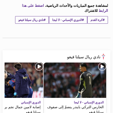
beIN MEDIA GROUP
لمشاهدة جميع المباريات والأحداث الرياضية،
اضغط على هذا
الرابط
ترددات beIN SPORTS
للاشتراك
الأسئلة الأكثر شيوعاً
#كرة القدم
#الدوري الإسباني - لا ليجا
#نادي ريال سيلتا فيغو
دليل التلفاز
احصل على beIN
معلومات عن هذا الموقع
نادي ريال سيلتا فيغو
الدوري الإسباني - لا ليجا
الدوري الإسباني
الحارس التركي بايندر ينضمّ إلى صفوف
إصابة لامين جمال نجم برشلو
سيلتا فيغو
سيلتا فيغو