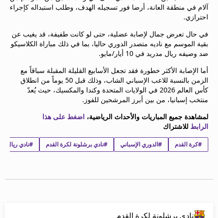
آلام في منطقة العانة، أرضا فور تسجيله الهدف، وطلب استبداله كإجراء
beIN MEDIA GROUP
احترازي.
ترددات beIN SPORTS
الأسئلة الأكثر شيوعاً
في حال تعرض جمال لإصابة عضلية، حتى لو كانت طفيفة، قد يغيب عن
دليل التلفاز
بقية الموسم مع ناديه متصدر الدوري حاليا، بما في ذلك مباراة الكلاسيكو
ضد وصيفه ريال مدريد في 10 أيار/مايو.
احصل على beIN
معلومات عن هذا الموقع
أما الإصابة الأكثر خطورة فقد تجعل الأسابيع القليلة المقبلة سباقاً مع
الزمن بالنسبة للاعب الإسباني الشاب، وذلك قبل 50 يوماً من انطلاق
كأس العالم 2026 في الولايات المتحدة وكندا والمكسيك، حيث يُعدّ
منتخب إسبانيا، من بين أبرز المرشحين للفوز.
لمشاهدة جميع المباريات والأحداث الرياضية،
اضغط على هذا
الرابط
للاشتراك
#كرة القدم
#الدوري الإسباني
#نادي برشلونة لكرة القدم
#نادي ريال سيل
نادي برشلونة لكرة القدم