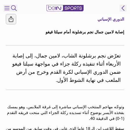
الدوري الإسباني
شترك
إصابة لامين جمال نجم برشلونة أمام سيلتا فيغو
ع
EN
اللغة
MENA
النسخة
تعرّض نجم برشلونة الشاب، لامين جمال، إلى إصابة
الأربعاء أثناء تنفيذه ركلة جزاء في مواجهة سيلتا فيغو
ضمن الدوري الإسباني لكرة القدم وخرج من أرض
إدارة
الملعب في نهاية الشوط الأول.
التنبيهات
انضم
إلى
قائمة
وتوجّه مهاجم المنتخب الإسباني مباشرة إلى غرفة الملابس، وهو يمسك
النشرة
بفخذه الأيسر بوضوح أثناء تسديده ركلة الجزاء التي منحت فريقه التقدم
الإخبارية
(1-0) في الدقيقة 40.
اتصل بنا
beIN CONNECT
سقط اللاعب ابن الـ 18 عاما الذي عانى في وقت سابق من الموسم من