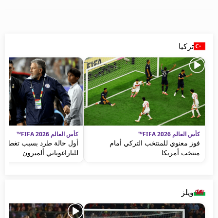
beIN MEDIA GROUP
ترددات beIN SPORTS
الأسئلة الأكثر شيوعاً
دليل التلفاز
تركيا
احصل على beIN
معلومات عن هذا الموقع
كأس العالم FIFA 2026™
كأس العالم FIFA 2026™
فوز معنوي للمنتخب التركي أمام
أول حالة طرد بسبب تغطية ا
منتخب أمريكا
للباراغوياني ألميرون
ويلز