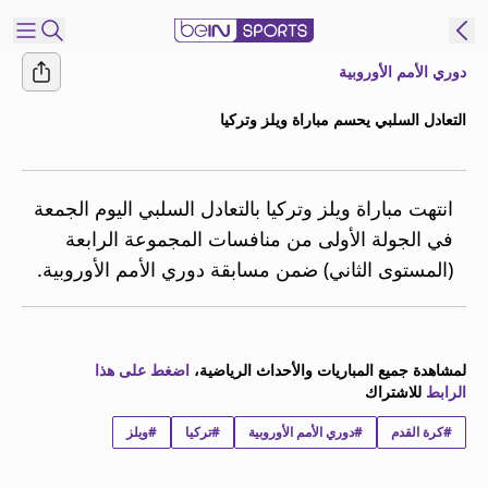
دوري الأمم الأوروبية
شترك
التعادل السلبي يحسم مباراة ويلز وتركيا
ع
EN
اللغة
MENA
النسخة
انتهت مباراة ويلز وتركيا بالتعادل السلبي اليوم الجمعة
في الجولة الأولى من منافسات المجموعة الرابعة
(المستوى الثاني) ضمن مسابقة دوري الأمم الأوروبية.
إدارة
التنبيهات
انضم
إلى
لمشاهدة جميع المباريات والأحداث الرياضية،
اضغط على هذا
قائمة
الرابط
للاشتراك
النشرة
الإخبارية
#كرة القدم
#دوري الأمم الأوروبية
#تركيا
#ويلز
اتصل بنا
beIN CONNECT