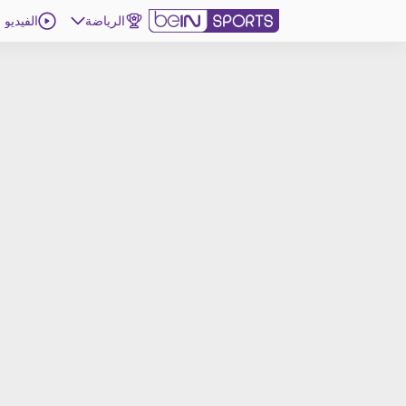
الرياضة
الفيديو
اشترك
ع
اللغة
EN
النسخة
MENA
d
إدارة التنبيهات
انضم إلى قائمة النشرة الإخبارية
اتصل بنا
beIN CONNECT
beIN MEDIA GROUP
ترددات beIN SPORTS
الأسئلة الأكثر شيوعاً
دليل التلفاز
احصل على beIN