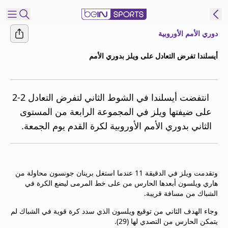
دوري الأمم الأوروبية
شترك
أيسلندا تفرض التعادل على ويلز بدوري الأمم
ع
EN
اللغة
MENA
النسخة
‭ ‬انتفضت أيسلندا في الشوط الثاني لتفرض التعادل 2-2
على ضيفتها ويلز في المجموعة الرابعة من المستوى
الثاني بدوري الأمم الأوروبية لكرة القدم يوم الجمعة.
إدارة
التنبيهات
انضم
إلى
وتقدمت ويلز في الدقيقة 11 عندما استغل برينان جونسون محاولة من
قائمة
هاري ويلسون أبعدها الحارس من على خط المرمى ليضع الكرة في
النشرة
الشباك من مسافة قريبة.
الإخبارية
وجاء الهدف الثاني من توقيع ويلسون الذي سدد كرة قوية في الشباك لم
اتصل بنا
يتمكن الحارس من التصدي لها (29).
beIN CONNECT