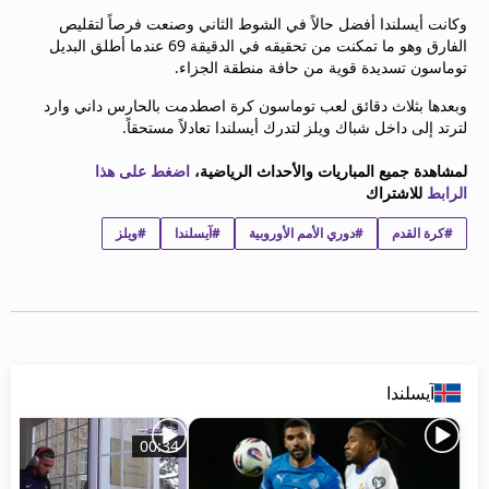
beIN MEDIA GROUP
وكانت أيسلندا أفضل حالاً في الشوط الثاني وصنعت فرصاً لتقليص
ترددات beIN SPORTS
الفارق وهو ما تمكنت من تحقيقه في الدقيقة 69 عندما أطلق البديل
توماسون تسديدة قوية من حافة منطقة الجزاء.
الأسئلة الأكثر شيوعاً
دليل التلفاز
وبعدها بثلاث دقائق لعب توماسون كرة اصطدمت بالحارس داني وارد
احصل على beIN
لترتد إلى داخل شباك ويلز لتدرك أيسلندا تعادلاً مستحقاً.
معلومات عن هذا الموقع
لمشاهدة جميع المباريات والأحداث الرياضية،
اضغط على هذا
الرابط
للاشتراك
#كرة القدم
#دوري الأمم الأوروبية
#آيسلندا
#ويلز
آيسلندا
00:34