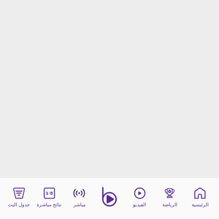
beIN MEDIA GROUP
ترددات beIN SPORTS
الأسئلة الأكثر شيوعاً
دليل التلفاز
احصل على beIN
معلومات عن هذا الموقع
الرئيسية
الرياضة
الفيديو
مباشر
نتائج مباشرة
جدول البث