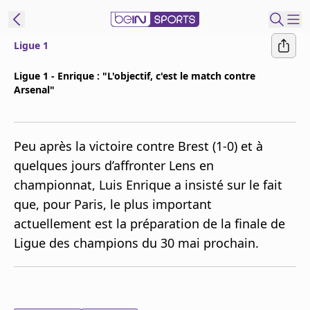
Ligue 1
ORTS CONNECT
Ligue 1 - Enrique : "L'objectif, c'est le match contre
Arsenal"
France
Edition
Replays
Peu après la victoire contre Brest (1-0) et à
Podcasts
quelques jours d’affronter Lens en
En Direct
championnat, Luis Enrique a insisté sur le fait
que, pour Paris, le plus important
Gérer les
actuellement est la préparation de la finale de
notifications
Ligue des champions du 30 mai prochain.
Contactez nous
Grille TV
beINSPIRED
CGU