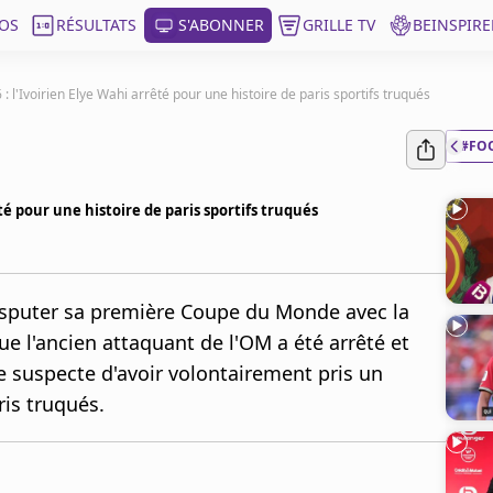
OS
RÉSULTATS
S'ABONNER
GRILLE TV
BEINSPIRE
l'Ivoirien Elye Wahi arrêté pour une histoire de paris sportifs truqués
#FO
té pour une histoire de paris sportifs truqués
disputer sa première Coupe du Monde avec la
que l'ancien attaquant de l'OM a été arrêté et
le suspecte d'avoir volontairement pris un
ris truqués.