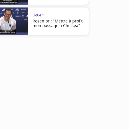
Ligue 1
Rosenior : "Mettre à profit
mon passage à Chelsea"