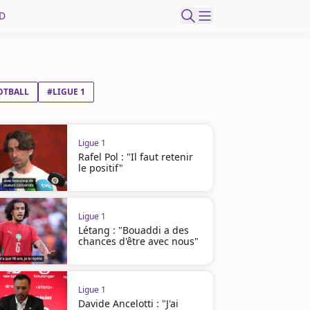
D
OTBALL
#LIGUE 1
Ligue 1
Rafel Pol : "Il faut retenir
le positif"
Ligue 1
Létang : "Bouaddi a des
chances d'être avec nous"
Ligue 1
Davide Ancelotti : "J'ai