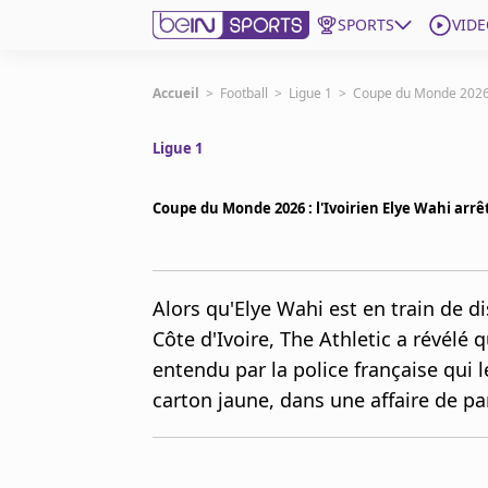
SPORTS
VIDE
beIN SPORTS CONNECT
Accueil
>
Football
>
Ligue 1
>
Coupe du Monde 2026 : 
Ligue 1
Edition
France
Coupe du Monde 2026 : l'Ivoirien Elye Wahi arrê
Replays
Podcasts
En Direct
Alors qu'Elye Wahi est en train de 
Côte d'Ivoire, The Athletic a révélé 
Gérer les notifications
entendu par la police française qui 
Contactez nous
Grille TV
carton jaune, dans une affaire de pa
beINSPIRED
CGU
Mentions légales