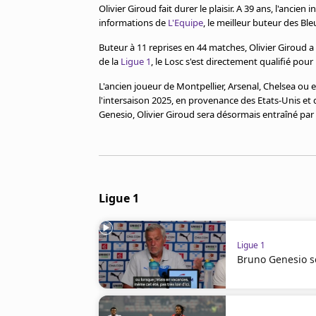
Cookies
Olivier Giroud fait durer le plaisir. A 39 ans, l'ancie
informations de
L'Equipe
, le meilleur buteur des Ble
Protection des données
Paramétrer mon consentement
Buteur à 11 reprises en 44 matches, Olivier Giroud a 
de la
Ligue 1
, le Losc s'est directement qualifié pou
L'ancien joueur de Montpellier, Arsenal, Chelsea ou e
l'intersaison 2025, en provenance des Etats-Unis et
Genesio, Olivier Giroud sera désormais entraîné par
Ligue 1
Ligue 1
Bruno Genesio sé