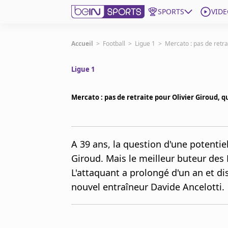
SPORTS
VIDE
beIN SPORTS CONNECT
Accueil
>
Football
>
Ligue 1
>
Mercato : pas de retrai
Ligue 1
Edition
France
Mercato : pas de retraite pour Olivier Giroud, q
Replays
Podcasts
En Direct
A 39 ans, la question d'une potentiel
Giroud. Mais le meilleur buteur des 
Gérer les notifications
L'attaquant a prolongé d'un an et d
Contactez nous
Grille TV
nouvel entraîneur Davide Ancelotti.
beINSPIRED
CGU
Mentions légales