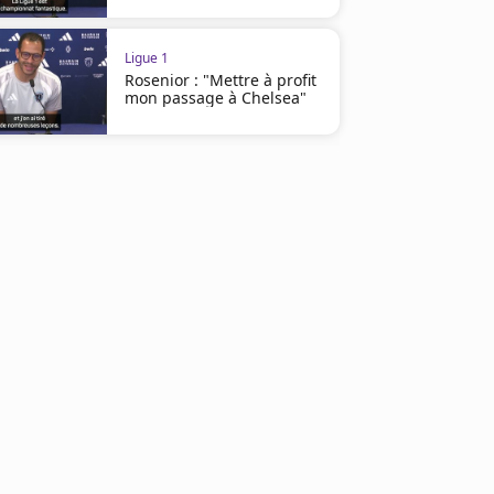
Ligue 1
Rosenior : "Mettre à profit
mon passage à Chelsea"