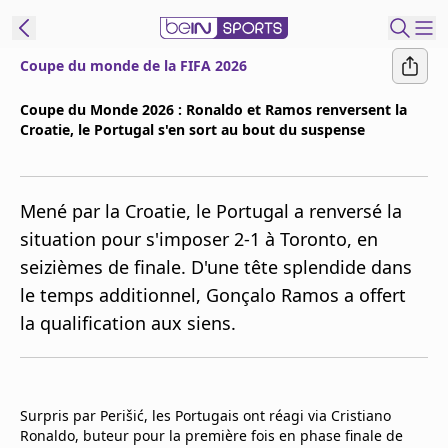
Coupe du monde de la FIFA 2026
ORTS CONNECT
Coupe du Monde 2026 : Ronaldo et Ramos renversent la
Croatie, le Portugal s'en sort au bout du suspense
France
Edition
Replays
Mené par la Croatie, le Portugal a renversé la
Podcasts
situation pour s'imposer 2-1 à Toronto, en
En Direct
seizièmes de finale. D'une tête splendide dans
le temps additionnel, Gonçalo Ramos a offert
Gérer les
la qualification aux siens.
notifications
Contactez nous
Grille TV
beINSPIRED
Surpris par Perišić, les Portugais ont réagi via Cristiano
Ronaldo, buteur pour la première fois en phase finale de
CGU