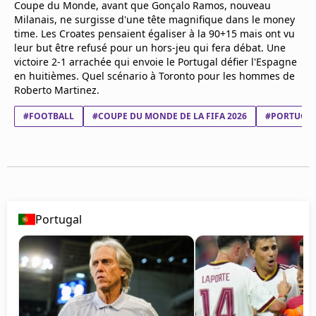
Coupe du Monde, avant que Gonçalo Ramos, nouveau
Mentions légales
Milanais, ne surgisse d'une tête magnifique dans le money
Cookies
time. Les Croates pensaient égaliser à la 90+15 mais ont vu
Protection des données
leur but être refusé pour un hors-jeu qui fera débat. Une
Paramétrer mon consentement
victoire 2-1 arrachée qui envoie le Portugal défier l'Espagne
en huitièmes. Quel scénario à Toronto pour les hommes de
Roberto Martinez.
#FOOTBALL
#COUPE DU MONDE DE LA FIFA 2026
#PORTUGA
Portugal