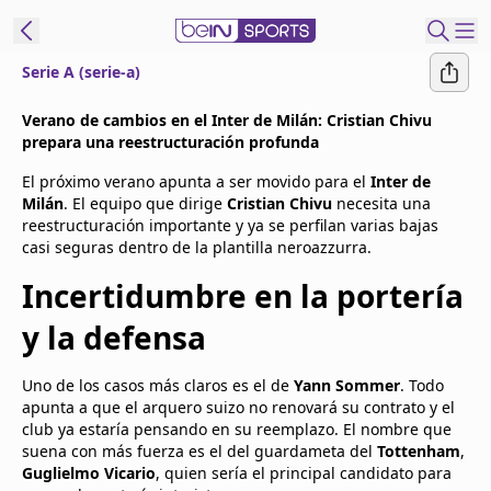
Serie A (serie-a)
t Bein
Verano de cambios en el Inter de Milán: Cristian Chivu
prepara una reestructuración profunda
EN
ES
Language
El próximo verano apunta a ser movido para el
Inter de
Milán
. El equipo que dirige
Cristian Chivu
necesita una
United States
Edition
reestructuración importante y ya se perfilan varias bajas
casi seguras dentro de la plantilla neroazzurra.
beIN XTRA
Incertidumbre en la portería
y la defensa
Administrar
notificaciones
Uno de los casos más claros es el de
Yann Sommer
. Todo
Programación
apunta a que el arquero suizo no renovará su contrato y el
Contáctanos
club ya estaría pensando en su reemplazo. El nombre que
suena con más fuerza es el del guardameta del
Tottenham
,
Guglielmo Vicario
, quien sería el principal candidato para