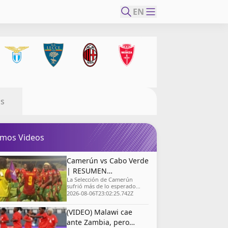
EN
as
imos Videos
Camerún vs Cabo Verde
| RESUMEN
La Selección de Camerún
EXTENDIDO | Copa
sufrió más de lo esperado
Africana de Naciones
para asegurar el primer lugar
2026-08-06T23:02:25.742Z
del Grupo D en la Copa
Femenil | 06/08/2026 |
Africana de Naciones Femenil,
beIN SPORTS USA
(VIDEO) Malawi cae
luego de empatar 1-1 con
Cabo Verde.
ante Zambia, pero