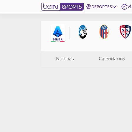
DEPORTES
V
Get Bein
Language
EN
ES
Edition
United States
Noticias
Calendarios
beIN XTRA
Administrar notificaciones
Programación
Contáctanos