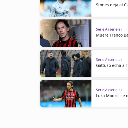
Stones deja al Ci
Serie A (serie-a)
Muere Franco Bar
Serie A (serie-a)
Gattuso echa a T
Serie A (serie-a)
Luka Modric se 