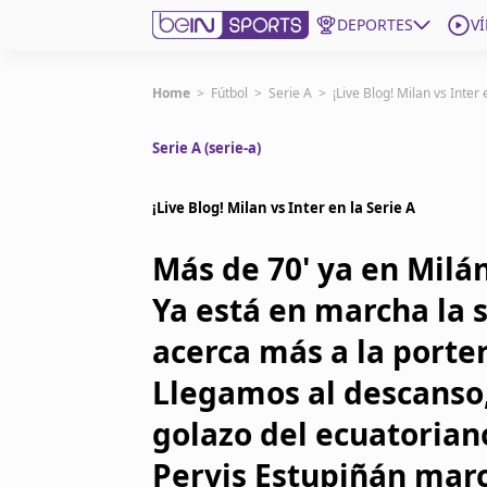
DEPORTES
V
Get Bein
Home
>
Fútbol
>
Serie A
>
¡Live Blog! Milan vs Inter 
Serie A (serie-a)
Language
EN
ES
Edition
United States
¡Live Blog! Milan vs Inter en la Serie A
Más de 70' ya en Milán
beIN XTRA
Ya está en marcha la 
Administrar notificaciones
acerca más a la porte
Programación
Llegamos al descanso, 
Contáctanos
golazo del ecuatorian
Pervis Estupiñán marc