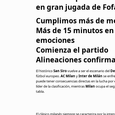
en gran jugada de Fo
Cumplimos más de med
Más de 15 minutos en 
emociones
Comienza el partido
Alineaciones confirm
El histórico
San Siro
vuelve a ser el escenario del
De
fútbol europeo.
AC Milan
y
Inter de Milán
se enfre
puede tener consecuencias directas en la lucha por 
líder de la clasificación, mientras
Milan
ocupa el segu
tabla.
El clásico milanés siempre se caracteriza por la inte