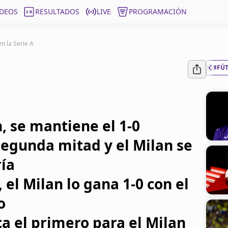
ÍDEOS
RESULTADOS
LIVE
PROGRAMACIÓN
en la Serie A
#FÚ
, se mantiene el 1-0
segunda mitad y el Milan se
ría
el Milan lo gana 1-0 con el
o
a el primero para el Milan