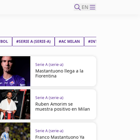
EN
TBOL
#SERIE A (SERIE-A)
#AC MILAN
#INTER DE MILÁN
Serie A (serie-a)
Mastantuono llega a la
Fiorentina
Serie A (serie-a)
Ruben Amorim se
muestra positivo en Milan
Serie A (serie-a)
Franco Mastantuono Ya