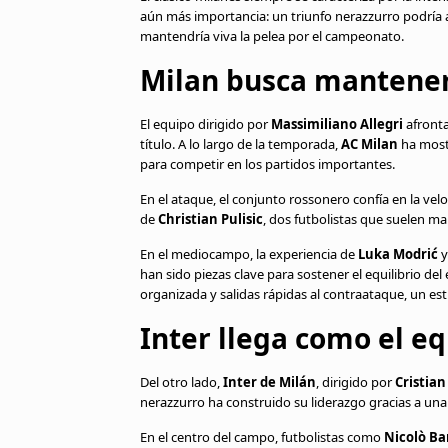
aún más importancia: un triunfo nerazzurro podría a
mantendría viva la pelea por el campeonato.
Milan busca mantener
El equipo dirigido por
Massimiliano Allegri
afronta
título. A lo largo de la temporada,
AC Milan
ha mostr
para competir en los partidos importantes.
En el ataque, el conjunto rossonero confía en la velo
de
Christian Pulisic
, dos futbolistas que suelen ma
En el mediocampo, la experiencia de
Luka Modrić
y
han sido piezas clave para sostener el equilibrio del
organizada y salidas rápidas al contraataque, un est
Inter llega como el e
Del otro lado,
Inter de Milán
, dirigido por
Cristian
nerazzurro ha construido su liderazgo gracias a una 
En el centro del campo, futbolistas como
Nicolò Ba