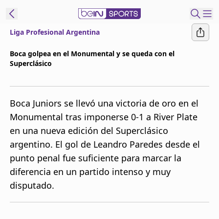
Liga Profesional Argentina
t Bein
Boca golpea en el Monumental y se queda con el
Superclásico
EN
ES
Language
United States
Edition
Boca Juniors se llevó una victoria de oro en el
Monumental tras imponerse 0-1 a River Plate
beIN XTRA
en una nueva edición del Superclásico
argentino. El gol de Leandro Paredes desde el
Administrar
punto penal fue suficiente para marcar la
notificaciones
diferencia en un partido intenso y muy
Programación
disputado.
Contáctanos