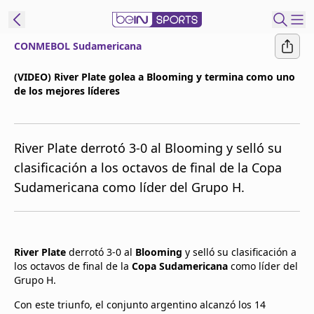
CONMEBOL Sudamericana
t Bein
(VIDEO) River Plate golea a Blooming y termina como uno
de los mejores líderes
EN
ES
Language
United States
Edition
River Plate derrotó 3-0 al Blooming y selló su
clasificación a los octavos de final de la Copa
beIN XTRA
Sudamericana como líder del Grupo H.
Administrar
notificaciones
Programación
River Plate
derrotó 3-0 al
Blooming
y selló su clasificación a
los octavos de final de la
Copa Sudamericana
como líder del
Contáctanos
Grupo H.
Con este triunfo, el conjunto argentino alcanzó los 14