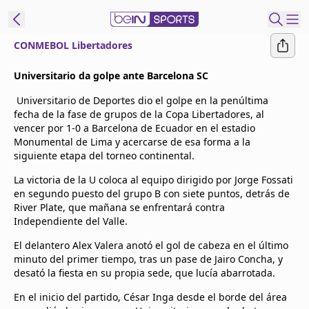
CONMEBOL Libertadores
t Bein
Universitario da golpe ante Barcelona SC
Universitario de Deportes dio el golpe en la penúltima
EN
ES
Language
fecha de la fase de grupos de la Copa Libertadores, al
vencer por 1-0 a Barcelona de Ecuador en el estadio
United States
Edition
Monumental de Lima y acercarse de esa forma a la
siguiente etapa del torneo continental.
beIN XTRA
La victoria de la U coloca al equipo dirigido por Jorge Fossati
en segundo puesto del grupo B con siete puntos, detrás de
River Plate, que mañana se enfrentará contra
Administrar
Independiente del Valle.
notificaciones
El delantero Alex Valera anotó el gol de cabeza en el último
Programación
minuto del primer tiempo, tras un pase de Jairo Concha, y
Contáctanos
desató la fiesta en su propia sede, que lucía abarrotada.
En el inicio del partido, César Inga desde el borde del área