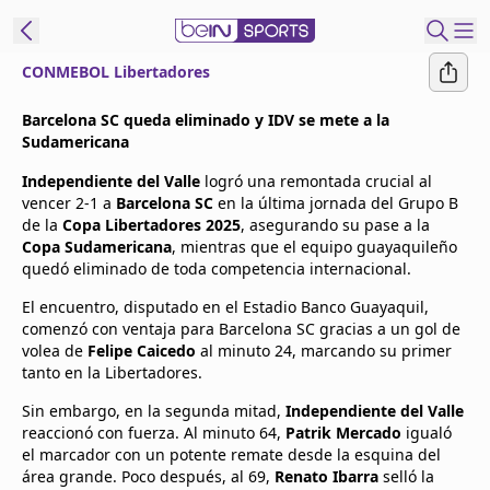
CONMEBOL Libertadores
t Bein
Barcelona SC queda eliminado y IDV se mete a la
Sudamericana
EN
ES
Language
Independiente del Valle
logró una remontada crucial al
vencer 2-1 a
Barcelona SC
en la última jornada del Grupo B
United States
Edition
de la
Copa Libertadores 2025
, asegurando su pase a la
Copa Sudamericana
, mientras que el equipo guayaquileño
quedó eliminado de toda competencia internacional.
beIN XTRA
El encuentro, disputado en el Estadio Banco Guayaquil,
comenzó con ventaja para Barcelona SC gracias a un gol de
Administrar
volea de
Felipe Caicedo
al minuto 24, marcando su primer
notificaciones
tanto en la Libertadores.
Programación
Sin embargo, en la segunda mitad,
Independiente del Valle
Contáctanos
reaccionó con fuerza. Al minuto 64,
Patrik Mercado
igualó
el marcador con un potente remate desde la esquina del
área grande. Poco después, al 69,
Renato Ibarra
selló la