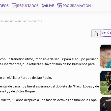
ÍDEOS
RESULTADOS
LIVE
PROGRAMACIÓN
as encarrila su paso a cuartos
#FÚ
 con un frenético ritmo, imposible de seguir para el equipo peruano
pa Libertadores, que refuerza el favoritismo de los brasileños para
to en el Allianz Parque de Sao Paulo.
tal de Lima hoy fue el escenario del doblete del 'Flaco' López y de
alti, y de Víctor Roque.
de vuelta, 15 años después a una fase de octavos de final de la Copa