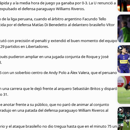
 rápida y a la media hora de juego ya ganaba por 0-3. La U renunció a
expulsado el defensa paraguayo Williams Riveros.
de la liga peruana, cuando el árbitro argentino Facundo Tello
ida por el defensa Matías Di Benedetto al delantero brasileño Vítor
cutó con precisión el penalti y extendió el buen momento del equipo
29 partidos en Libertadores.
pués pudieron ampliar en una jugada conjunta de Roque y José
.
6 con un soberbio centro de Andy Polo a Álex Valera, que el peruano
n una carrera que le dejó frente al arquero Sebastián Britos y disparó
o 31.
anotar frente a su público, que no paró de animar al conjunto
tradujo en una patada del defensa paraguayo William Riveros al
io y el ataque brasileño no dio tregua hasta que en el minuto 75 un