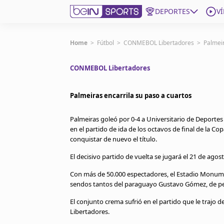
DEPORTES
V
Get Bein
Home
>
Fútbol
>
CONMEBOL Libertadores
>
Palmeir
CONMEBOL Libertadores
Language
EN
ES
Edition
United States
Palmeiras encarrila su paso a cuartos
Palmeiras goleó por 0-4 a Universitario de Deportes
beIN XTRA
en el partido de ida de los octavos de final de la Co
conquistar de nuevo el título.
Administrar notificaciones
El decisivo partido de vuelta se jugará el 21 de agos
Programación
Con más de 50.000 espectadores, el Estadio Monumen
Contáctanos
sendos tantos del paraguayo Gustavo Gómez, de pen
El conjunto crema sufrió en el partido que le trajo 
Libertadores.