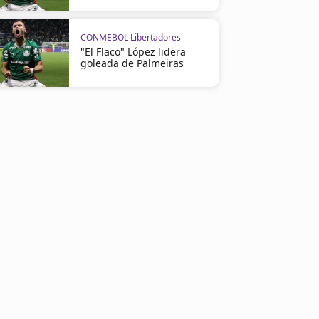
CONMEBOL Libertadores
"El Flaco" López lidera
goleada de Palmeiras
00:19
02:01
CONMEBOL Libertadores
CONMEBOL Libertadores
Universitario firma una hazaña
¡EN VIVO! Mira River Plate
contra River Plate
Universitario