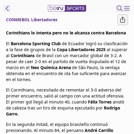
CONMEBOL Libertadores
t Bein
Corinthians lo intenta pero no le alcanza contra Barcelona​
​El
Barcelona Sporting Club
de Ecuador logró su clasificación
EN
ES
Language
a la fase de grupos de la
Copa Libertadores 2025
al superar
al
Corinthians
de Brasil con un marcador global de 3-2. A
United States
Edition
pesar de caer 2-0 en el partido de vuelta disputado el 12 de
marzo en el
Neo Química Arena
de São Paulo, la ventaja
obtenida en el encuentro de ida fue suficiente para avanzar
beIN XTRA
en el torneo.​
El Corinthians, necesitado de remontar el 3-0 adverso del
Administrar
primer encuentro, salió al campo con una actitud ofensiva.
notificaciones
El primer gol llegó al minuto 40, cuando
Félix Torres
anotó
Programación
de cabeza tras un tiro de esquina ejecutado por
Rodrigo
Garro
.
Contáctanos
En la segunda mitad, el equipo brasileño continuó
presionando. Al minuto 84, el peruano
André Carrillo