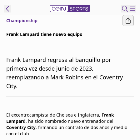
Championship
t Bein
Frank Lampard tiene nuevo equipo
EN
ES
Language
Frank Lampard regresa al banquillo por
United States
Edition
primera vez desde junio de 2023,
reemplazando a Mark Robins en el Coventry
beIN XTRA
City.
Administrar
notificaciones
Programación
El excentrocampista de Chelsea e Inglaterra,
Frank
Contáctanos
Lampard
, ha sido nombrado nuevo entrenador del
Coventry City
, firmando un contrato de dos años y medio
con el club.