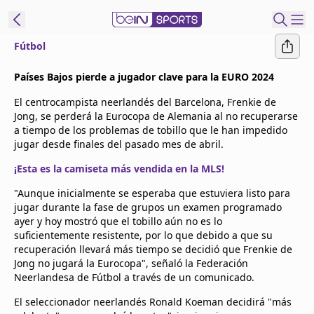
Fútbol
t Bein
Países Bajos pierde a jugador clave para la EURO 2024
El centrocampista neerlandés del Barcelona, Frenkie de
EN
ES
Language
Jong, se perderá la Eurocopa de Alemania al no recuperarse
a tiempo de los problemas de tobillo que le han impedido
United States
Edition
jugar desde finales del pasado mes de abril.
¡Esta es la camiseta más vendida en la MLS!
beIN XTRA
"Aunque inicialmente se esperaba que estuviera listo para
jugar durante la fase de grupos un examen programado
Administrar
ayer y hoy mostró que el tobillo aún no es lo
notificaciones
suficientemente resistente, por lo que debido a que su
recuperación llevará más tiempo se decidió que Frenkie de
Programación
Jong no jugará la Eurocopa", señaló la Federación
Contáctanos
Neerlandesa de Fútbol a través de un comunicado.
El seleccionador neerlandés Ronald Koeman decidirá "más