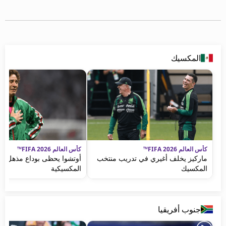
beIN MEDIA GROUP
ترددات beIN SPORTS
الأسئلة الأكثر شيوعاً
دليل التلفاز
المكسيك
احصل على beIN
معلومات عن هذا الموقع
كأس العالم FIFA 2026™
كأس العالم FIFA 2026™
ماركيز يخلف أغيري في تدريب منتخب
أوتشوا يحظى بوداع مذهل من
المكسيك
المكسيكية
جنوب أفريقيا