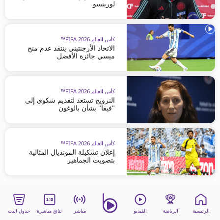
لورينسو
كأس العالم FIFA 2026™
الاتحاد الأرجنتيني ينتقد عدم منح
ميسي جائزة الأفضل
كأس العالم FIFA 2026™
النرويج تستعد لتقديم شكوى إلى
"فيفا" بشأن بالوغون
كأس العالم FIFA 2026™
إعلان تشكيلة المونديال المثالية
بتصويت الجماهير
الرئيسية
الرياضة
الفيديو
مباشر
نتائج مباشرة
جدول البث