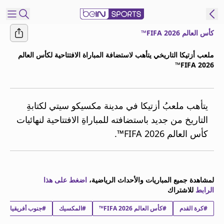
كأس العالم FIFA 2026™
شترك
ملعب أزتيكا التاريخي يتأهب لاستضافة المباراة الافتتاحية لكأس العالم
FIFA 2026™
ع
EN
اللغة
MENA
النسخة
يتأهب ملعبُ أزتيكا في مدينة مكسيكو سيتي لكتابةِ
التاريخ من جديد باستضافته للمباراةِ الافتتاحية لنهائيات
إدارة
كأس العالم FIFA 2026™.
التنبيهات
انضم
إلى
قائمة
لمشاهدة جميع المباريات والأحداث الرياضية،
اضغط على هذا
النشرة
الرابط
للاشتراك
الإخبارية
#كرة القدم
اتصل بنا
#كأس العالم FIFA 2026™
#المكسيك
#جنوب أفريقيا
beIN CONNECT