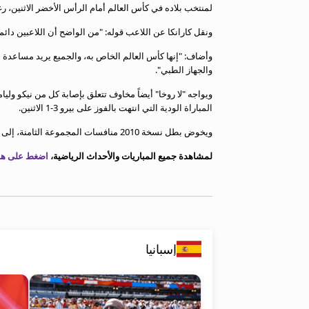
لمنتخب بلاده في كأس العالم أمام الرأس الأخضر الاثنين، رغم 
معلومات عن هذا الموقع
ونقل كارانكا عن اللاعب قوله: "من الواضح أن اللاعبين دائ
وأضاف: "إنها كأس العالم الخاص به، والجميع يريد مساعدة 
والجهاز الطبي".
ويواجه "لا روخا" أيضاً مخاوف تتعلق بإصابة كل من نيكو و
المباراة الودية التي انتهت بالفوز على بيرو 3-1 الاثنين.
ويخوض بطل نسخة 2010 منافسات المجموعة الثامنة، إلى جانب السعودية والأوروغواي.
لمشاهدة جميع المباريات والأحداث الرياضية،
اضغط على هذا
إسبانيا