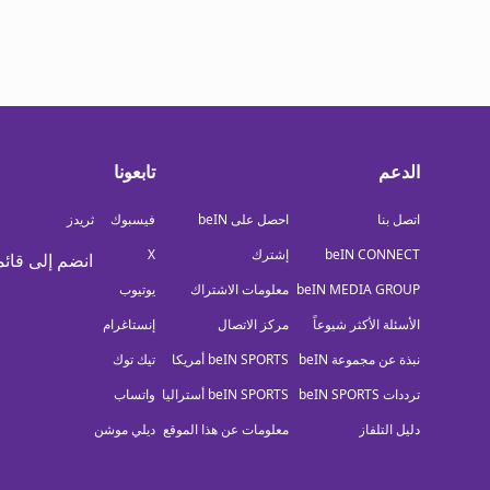
الدعم
تابعونا
اتصل بنا
احصل على beIN
فيسبوك
ثريدز
beIN CONNECT
إشترك
X
انضم إلى قائم
beIN MEDIA GROUP
معلومات الاشتراك
يوتيوب
الأسئلة الأكثر شيوعاً
مركز الاتصال
إنستاغرام
نبذة عن مجموعة beIN
beIN SPORTS أمريكا
تيك توك
ترددات beIN SPORTS
beIN SPORTS أستراليا
واتساب
دليل التلفاز
معلومات عن هذا الموقع
ديلي موشن