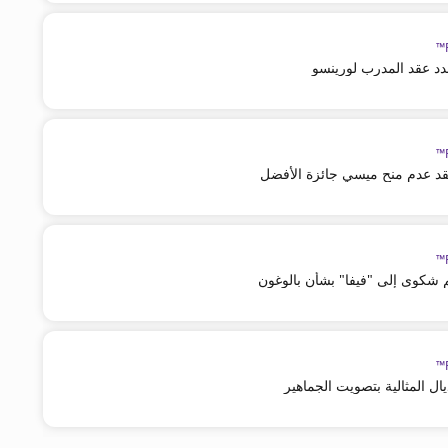
مدد عقد المدرب لورينسو
ينتقد عدم منح ميسي جائزة الأفضل
م شكوى إلى "فيفا" بشأن بالوغون
ال المثالية بتصويت الجماهير