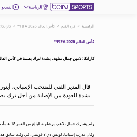
الرياضة
الفيديو
اشترك
الرئيسية
>
كرة القدم
>
كأس العالم FIFA 2026™
>
كارانكا
كأس العالم FIFA 2026™
ع
اللغة
EN
النسخة
MENA
كارانكا: لامين جمال متلهف بشدة لترك بصمة في كأس العال
إدارة التنبيهات
انضم إلى قائمة النشرة الإخبارية
قال المدير الفني للمنتخب الإسباني، أيتور
اتصل بنا
بشدة للعودة من الإصابة من أجل ترك بصم
beIN CONNECT
beIN MEDIA GROUP
ترددات beIN SPORTS
الأسئلة الأكثر شيوعاً
ولم يشارك جمال، لاعب برشلونة البالغ من العمر 18 عاماً، منذ تعرضه لإصابة في العضلة الخلفية في 22 نيسان/أبريل.
دليل التلفاز
وقال مدرب إسبانيا، لويس دي لا فوينتي، في وقت سابق هذا ال
احصل على beIN