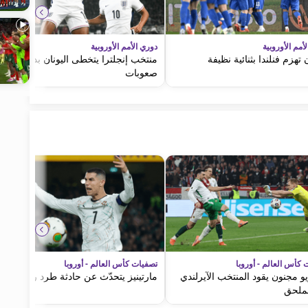
أمم الأوروبية
دوري الأمم الأوروبية
ن تهزم فنلندا بثنائية نظيفة
منتخب إنجلترا يتخطى اليونان بدون
صعوبات
 كأس العالم - أوروبا
تصفيات كأس العالم - أوروبا
و مجنون يقود المنتخب الآيرلندي
مارتينيز يتحدّث عن حادثة طرد رونالدو
لملحق