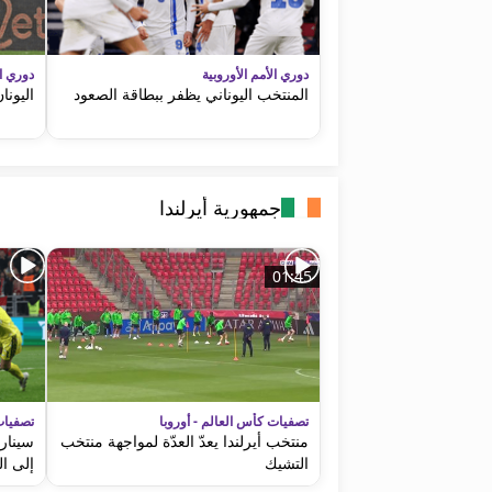
دوري الأمم الأوروبية
دوري ال
المنتخب اليوناني يظفر ببطاقة الصعود
اليونا
جمهورية أيرلندا
01:45
تصفيات كأس العالم - أوروبا
تصفيات
منتخب أيرلندا يعدّ العدّة لمواجهة منتخب
سيناري
التشيك
إلى ا