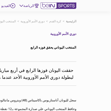
الرياضة
الفيديو
اشترك
الرئيسية
>
كرة القدم
>
دوري الأمم الأوروبية
>
المنتخب اليون
دوري الأمم الأوروبية
ع
اللغة
EN
النسخة
MENA
المنتخب اليوناني يحقق فوزه الرابع
إدارة التنبيهات
انضم إلى قائمة النشرة الإخبارية
حققت اليونان فوزها الرابع في أربع مبار
اتصل بنا
لبطولة دوري الأمم الأوروبية الأحد عندما هزم
beIN CONNECT
beIN MEDIA GROUP
ترددات beIN SPORTS
الأسئلة الأكثر شيوعاً
سجل لليونان أناستازيوس باكاسيتاس (48) وبتروس مانتالوس (1+90)
دليل التلفاز
وحافظ المنتخب اليوناني على صدارة المجموعة بـ12 نقطة أمام إنجلترا 9، آيرلندا 3، فنلندا بدون نقاط.
احصل على beIN