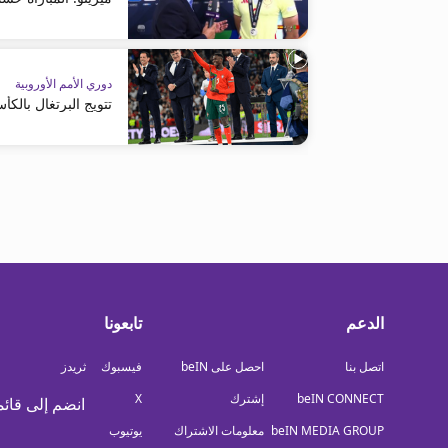
دوري الأمم الأوروبية
تتويج البرتغال بالكأ
الدعم
تابعونا
اتصل بنا
احصل على beIN
فيسبوك
ثريدز
beIN CONNECT
إشترك
X
انضم إلى قائم
beIN MEDIA GROUP
معلومات الاشتراك
يوتيوب